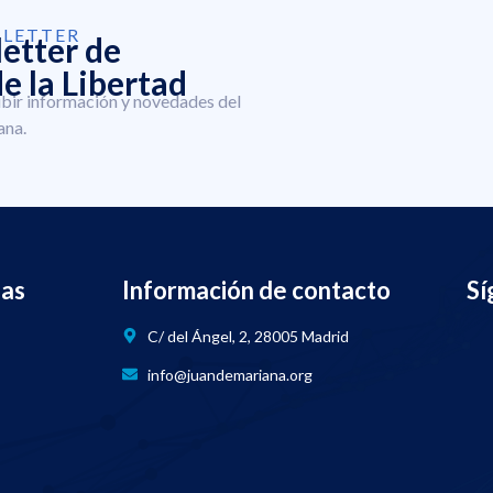
SLETTER
letter de
e la Libertad
ibir información y novedades del
ana.
nas
Información de contacto
Sí
C/ del Ángel, 2, 28005 Madrid
info@juandemariana.org