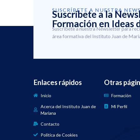
SUSCRÍBETE A NUESTRA NEW
Suscríbete a la News
Formación en Ideas d
Suscríbete a nuestra Newsletter para rec
área formativa del Instituto Juan de Mari
Enlaces rápidos
Otras pági
Inicio
Formación
Acerca del Instituto Juan de
Mi Perfil
Mariana
Contacto
Política de Cookies