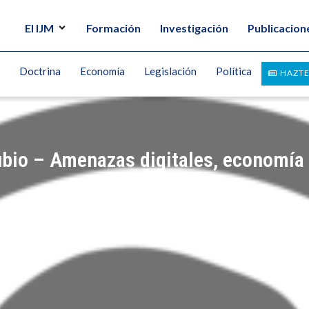
El IJM
Formación
Investigación
Publicacion
Doctrina
Economía
Legislación
Política
HAZTE
ubio – Amenazas digitales, economía 
UEZ