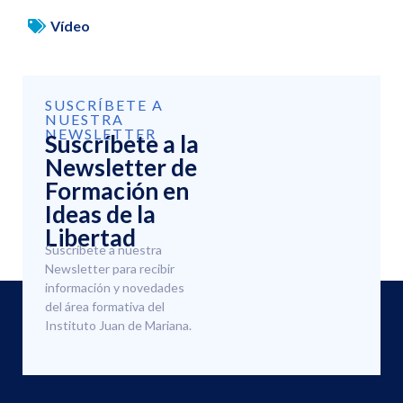
Vídeo
SUSCRÍBETE A
NUESTRA
NEWSLETTER
Suscríbete a la
Newsletter de
Formación en
Ideas de la
Libertad
Suscríbete a nuestra
Newsletter para recibir
información y novedades
del área formativa del
Instituto Juan de Mariana.