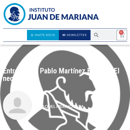
0
HAZTE SOCIO
NEWSLETTER
Entrevista a Pablo Martínez Bernal – El
neoludismo
RAQUEL MERINO JARA