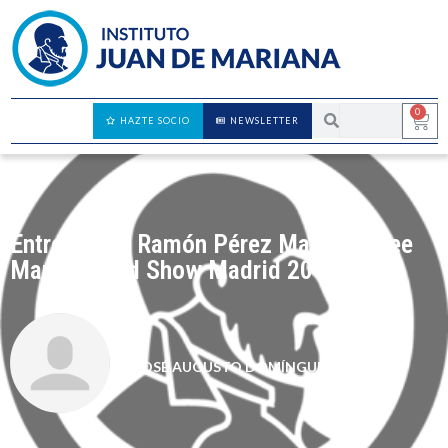
0
HAZTE SOCIO
NEWSLETTER
Entrevista a Ramón Pérez Maura – Free
Market Road Show Madrid 2018
JOSÉ AUGUSTO DOMÍNGUEZ