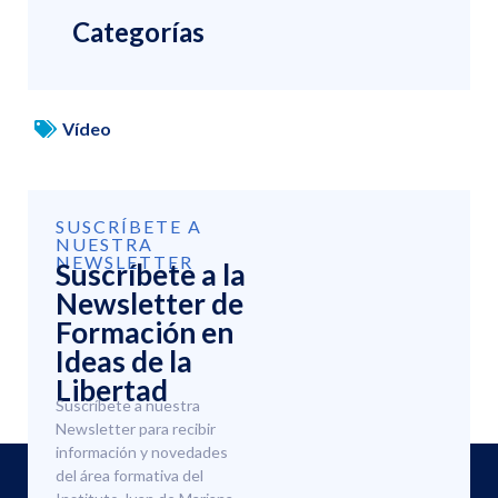
Categorías
Vídeo
SUSCRÍBETE A
NUESTRA
NEWSLETTER
Suscríbete a la
Newsletter de
Formación en
Ideas de la
Libertad
Suscríbete a nuestra
Newsletter para recibir
información y novedades
del área formativa del