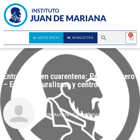
0
HAZTE SOCIO
NEWSLETTER
Entrevistas en cuarentena: Pedro Herrero
– España, pluralismo y centro político
JOSÉ AUGUSTO DOMÍNGUEZ