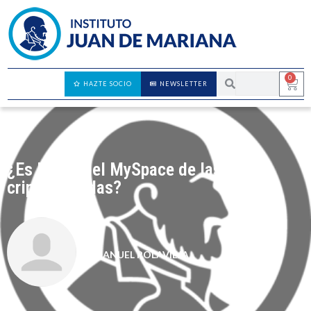
0
HAZTE SOCIO
NEWSLETTER
¿Es Bitcoin el MySpace de las
criptomonedas?
MANUEL POLAVIEJA