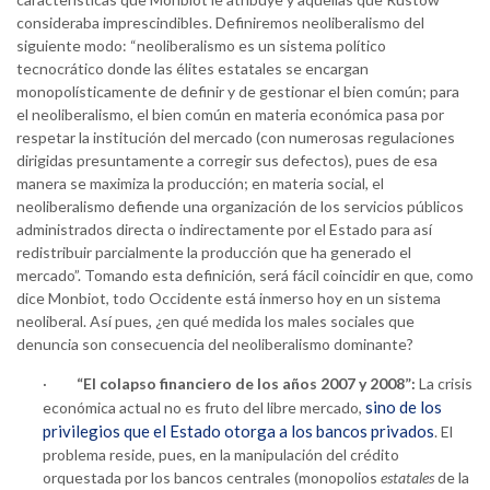
consideraba imprescindibles. Definiremos neoliberalismo del
siguiente modo: “neoliberalismo es un sistema político
tecnocrático donde las élites estatales se encargan
monopolísticamente de definir y de gestionar el bien común; para
el neoliberalismo, el bien común en materia económica pasa por
respetar la institución del mercado (con numerosas regulaciones
dirigidas presuntamente a corregir sus defectos), pues de esa
manera se maximiza la producción; en materia social, el
neoliberalismo defiende una organización de los servicios públicos
administrados directa o indirectamente por el Estado para así
redistribuir parcialmente la producción que ha generado el
mercado”. Tomando esta definición, será fácil coincidir en que, como
dice Monbiot, todo Occidente está inmerso hoy en un sistema
neoliberal. Así pues, ¿en qué medida los males sociales que
denuncia son consecuencia del neoliberalismo dominante?
·
“El colapso financiero de los años 2007 y 2008”:
La crisis
sino de los
económica actual no es fruto del libre mercado,
privilegios que el Estado otorga a los bancos privados
. El
problema reside, pues, en la manipulación del crédito
orquestada por los bancos centrales (monopolios
estatales
de la