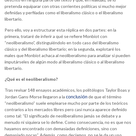
pretenda equiparar con otras corrientes políticas sí mucho mejor
definidas y perfiladas como el liberalismo clásico o el liberalismo
libertario.
Pero ello, voy a estructurar esta réplica en dos partes: en la
primera, trataré de inferir a qué se refiere Monbiot con
“neoliberalismo”, distinguiéndolo en todo caso del liberalismo
clásico y del liberalismo libertario; en la segunda, explotaré los
males que Monbiot achaca al neoliberalismo para analizar si pueden
imputárseles de algún modo al liberalismo clásico o al liberalismo
libertario.
¿Qué es el neoliberalismo?
Tras revisar 148 ensayos académicos, los politólogos Taylor Boas y
conclusión
Jordan Gans-Morse llegaron a la
de que el término
“neoliberalismo” suele emplearse mucho por parte de los teóricos
contrarios a los mercados libres pero casi nunca aparece definido
como tal: “El significado de neoliberalismo jamás se debate y a
menudo ni siquiera se lo define. Como consecuencia, no es que nos
hayamos encontrado con demasiadas definiciones, sino con
demasiado pocas”. Además, como decíamos, no se le da un uso