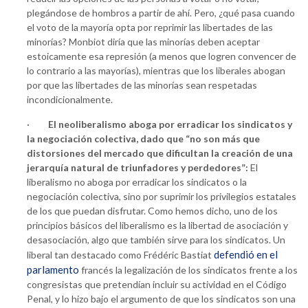
plegándose de hombros a partir de ahí. Pero, ¿qué pasa cuando
el voto de la mayoría opta por reprimir las libertades de las
minorías? Monbiot diría que las minorías deben aceptar
estoicamente esa represión (a menos que logren convencer de
lo contrario a las mayorías), mientras que los liberales abogan
por que las libertades de las minorías sean respetadas
incondicionalmente.
·
El neoliberalismo aboga por erradicar los sindicatos y
la negociación colectiva, dado que “no son más que
distorsiones del mercado que dificultan la creación de una
jerarquía natural de triunfadores y perdedores”:
El
liberalismo no aboga por erradicar los sindicatos o la
negociación colectiva, sino por suprimir los privilegios estatales
de los que puedan disfrutar. Como hemos dicho, uno de los
principios básicos del liberalismo es la libertad de asociación y
desasociación, algo que también sirve para los sindicatos. Un
defendió en el
liberal tan destacado como Frédéric Bastiat
parlamento
francés la legalización de los sindicatos frente a los
congresistas que pretendían incluir su actividad en el Código
Penal, y lo hizo bajo el argumento de que los sindicatos son una