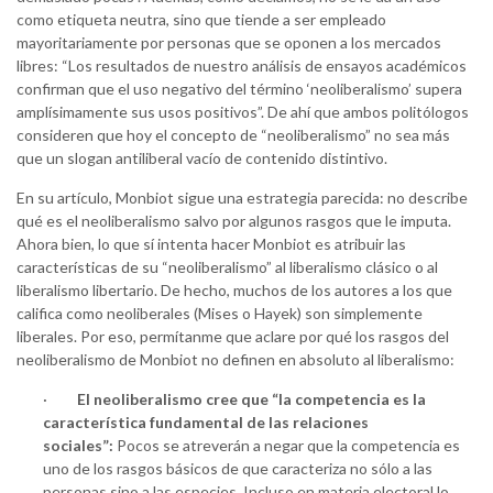
como etiqueta neutra, sino que tiende a ser empleado
mayoritariamente por personas que se oponen a los mercados
libres: “Los resultados de nuestro análisis de ensayos académicos
confirman que el uso negativo del término ‘neoliberalismo’ supera
amplísimamente sus usos positivos”. De ahí que ambos politólogos
consideren que hoy el concepto de “neoliberalismo” no sea más
que un slogan antiliberal vacío de contenido distintivo.
En su artículo, Monbiot sigue una estrategia parecida: no describe
qué es el neoliberalismo salvo por algunos rasgos que le imputa.
Ahora bien, lo que sí intenta hacer Monbiot es atribuir las
características de su “neoliberalismo” al liberalismo clásico o al
liberalismo libertario. De hecho, muchos de los autores a los que
califica como neoliberales (Mises o Hayek) son simplemente
liberales. Por eso, permítanme que aclare por qué los rasgos del
neoliberalismo de Monbiot no definen en absoluto al liberalismo:
·
El neoliberalismo cree que “la competencia es la
característica fundamental de las relaciones
sociales”:
Pocos se atreverán a negar que la competencia es
uno de los rasgos básicos de que caracteriza no sólo a las
personas sino a las especies. Incluso en materia electoral lo