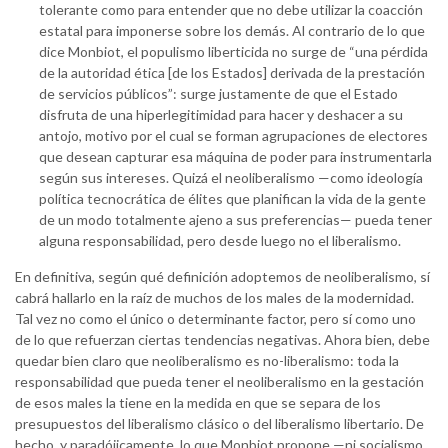
tolerante como para entender que no debe utilizar la coacción
estatal para imponerse sobre los demás. Al contrario de lo que
dice Monbiot, el populismo liberticida no surge de “una pérdida
de la autoridad ética [de los Estados] derivada de la prestación
de servicios públicos”: surge justamente de que el Estado
disfruta de una hiperlegitimidad para hacer y deshacer a su
antojo, motivo por el cual se forman agrupaciones de electores
que desean capturar esa máquina de poder para instrumentarla
según sus intereses. Quizá el neoliberalismo —como ideología
política tecnocrática de élites que planifican la vida de la gente
de un modo totalmente ajeno a sus preferencias— pueda tener
alguna responsabilidad, pero desde luego no el liberalismo.
En definitiva, según qué definición adoptemos de neoliberalismo, sí
cabrá hallarlo en la raíz de muchos de los males de la modernidad.
Tal vez no como el único o determinante factor, pero sí como uno
de lo que refuerzan ciertas tendencias negativas. Ahora bien, debe
quedar bien claro que neoliberalismo es no-liberalismo: toda la
responsabilidad que pueda tener el neoliberalismo en la gestación
de esos males la tiene en la medida en que se separa de los
presupuestos del liberalismo clásico o del liberalismo libertario. De
hecho, y paradójicamente, lo que Monbiot propone —ni socialismo