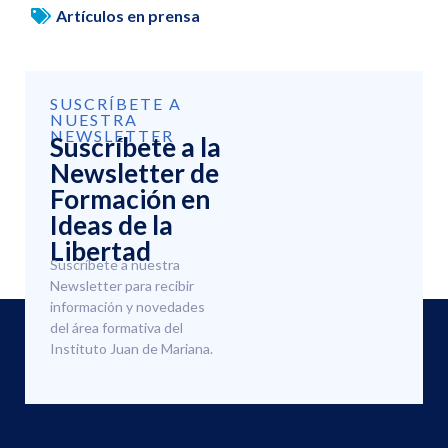
Artículos en prensa
SUSCRÍBETE A
NUESTRA
NEWSLETTER
Suscríbete a la
Newsletter de
Formación en
Ideas de la
Libertad
Suscríbete a nuestra
Newsletter para recibir
información y novedades
del área formativa del
Instituto Juan de Mariana.