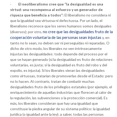
·
El neoliberalismo cree que “la desigualdad es una
virtud: una recompensa al esfuerzo y un generador de
riqueza que beneficia a todos”:
El liberalismo no considera ni
que la igualdad sea virtuosa ni defectuosa. Por un lado, el
liberalismo reconoce que los seres humanos somos desiguales
no cree que las desigualdades fruto de la
(diversos); por otro,
cooperación voluntaria de las personas sean injustas
y, en
tanto no lo sean, no deben ser ni perseguidas ni reparadas. O
dicho de otro modo, los liberales no ven intrínsecamente
injustas las desigualdades: todo depende del proceso por el
que se hayan generado (si la desigualdad es fruto de relaciones
voluntarias, es justa; si la desigualdad es fruto del robo y del
expolio, es injusta). Si los liberales vieran las desigualdades
como virtuosas, tratarían de promoverlas desde el Estado: pero
no lo hacen. Al contrario, tratan de combatir muchas
desigualdades fruto de los privilegios estatales (por ejemplo, el
enriquecimiento de aquellas industrias que florecen al calor de
la regulación, las subvenciones o la protección comercial). Es
más, los liberales consideran que hay una igualdad que
constituye la piedra angular de su sistema político: la igualdad
jurídica (o igualdad ante la ley); a saber, todas las personas