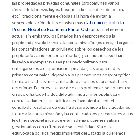
las propiedades privadas comunales (procomunes varios:
tierras de labranza, lagos, bosques, ríos, caladero de pesca,
etc.), tradicionalmente exitosas a la hora de evitar la
tal como estudió la
sobreexplotación de los ecosistemas (
Premio Nobel de Economía Elinor Ostrom
). En el mundo
actual, sin embargo, los Estados han desprotegido a la
propiedad privada frente a la contaminación (es decir, otorgan a
los contaminadores un privilegio sobre los derechos de los
propietarios a no ser contaminados) y en mucho casos han
llegado a expropiar (ya sea para nacionalizar o para
entregárselos a corporaciones privadas) las propiedades
privadas comunales, dejando a los procomunes desprotegidos
frente a prácticas mercantilizadoras que los sobreexplotan y
deterioran. De nuevo, la raíz de estos problemas se encuentra
en que el Estado ha decidido administrar monopolística y
centralizadamente la “política medioambiental”, con el
consabido resultado de que ha desprotegido a los ciudadanos
frente a la contaminación y ha confiscado los procomunes a sus
legítimos propietarios que eran, además, quienes sabían
gestionarlos con criterios de sostenibilidad. Si a esta
equivocada política medioambiental del Estado la queremos