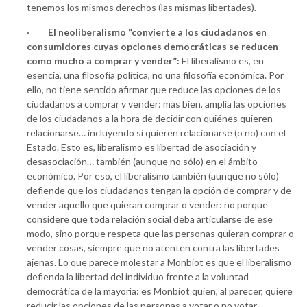
tenemos los mismos derechos (las mismas libertades).
·
El neoliberalismo “convierte a los ciudadanos en
consumidores cuyas opciones democráticas se reducen
como mucho a comprar y vender”:
El liberalismo es, en
esencia, una filosofía política, no una filosofía económica. Por
ello, no tiene sentido afirmar que reduce las opciones de los
ciudadanos a comprar y vender: más bien, amplía las opciones
de los ciudadanos a la hora de decidir con quiénes quieren
relacionarse… incluyendo si quieren relacionarse (o no) con el
Estado. Esto es, liberalismo es libertad de asociación y
desasociación… también (aunque no sólo) en el ámbito
económico. Por eso, el liberalismo también (aunque no sólo)
defiende que los ciudadanos tengan la opción de comprar y de
vender aquello que quieran comprar o vender: no porque
considere que toda relación social deba articularse de ese
modo, sino porque respeta que las personas quieran comprar o
vender cosas, siempre que no atenten contra las libertades
ajenas. Lo que parece molestar a Monbiot es que el liberalismo
defienda la libertad del individuo frente a la voluntad
democrática de la mayoría: es Monbiot quien, al parecer, quiere
reducir las opciones de las personas a votar o no votar,