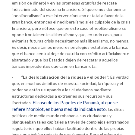
emisión de dinero) y en las promesas
estatales
de rescate
indiscriminado del sistema financiero. Si queremos denominar
“neoliberalismo” a ese intervencionismo estatal a favor de la
gran banca, entonces el neoliberalismo sí es culpable de la crisis
financiera; pero nótese que en este caso el neoliberalismo se
opone frontalmente al liberalismo y que, en todo caso, para
evitar las futuras crisis necesitamos más liberalismo, no menos.
Es decir, necesitamos menores privilegios estatales a la banca:
que el banco central deje de nutrirla con crédito artificialmente
abaratado y que los Estados dejen de rescatar a aquellos
bancos imprudentes que caen en bancarrota.
·
“La deslocalización de la riqueza y el poder”
: Es verdad
que, en muchos ámbitos de nuestra sociedad, la riqueza y el
poder se están usurpando a los ciudadanos mediante
estructuras dedicadas a extraerles sus recursos y sus
El caso de los Papeles de Panamá, al que se
libertades.
refiere Monbiot, en buena medida indicaba esto
: las élites
políticas de medio mundo robaban a sus ciudadanos y
blanqueaban tales capitales a través de complejos entramados
regulatorios que ellos habían facilitado dentro de las propias
leyes que habían redactado previamente. Pero el origen de