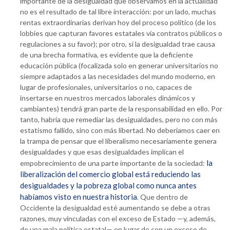
importante de la desigualdad que observamos en la actualidad
no es el resultado de tal libre interacción: por un lado, muchas
rentas extraordinarias derivan hoy del proceso político (de los
lobbies que capturan favores estatales vía contratos públicos o
regulaciones a su favor); por otro, si la desigualdad trae causa
de una brecha formativa, es evidente que la deficiente
educación pública (focalizada solo en generar universitarios no
siempre adaptados a las necesidades del mundo moderno, en
lugar de profesionales, universitarios o no, capaces de
insertarse en nuestros mercados laborales dinámicos y
cambiantes) tendrá gran parte de la responsabilidad en ello. Por
tanto, habría que remediar las desigualdades, pero no con más
estatismo fallido, sino con más libertad. No deberíamos caer en
la trampa de pensar que el liberalismo necesariamente genera
desigualdades y que esas desigualdades implican el
la
empobrecimiento de una parte importante de la sociedad:
liberalización del comercio global está reduciendo las
desigualdades y la pobreza global como nunca antes
habíamos visto en nuestra historia
. Que dentro de
Occidente la desigualdad esté aumentando se debe a otras
razones, muy vinculadas con el exceso de Estado —y, además,
de una mala política estatal— en lugar de con un exceso de