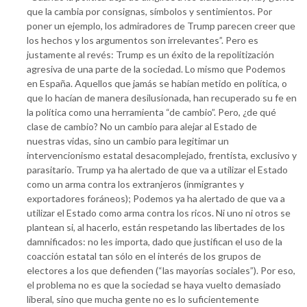
que la cambia por consignas, símbolos y sentimientos. Por
poner un ejemplo, los admiradores de Trump parecen creer que
los hechos y los argumentos son irrelevantes”. Pero es
justamente al revés: Trump es un éxito de la repolitización
agresiva de una parte de la sociedad. Lo mismo que Podemos
en España. Aquellos que jamás se habían metido en política, o
que lo hacían de manera desilusionada, han recuperado su fe en
la política como una herramienta “de cambio”. Pero, ¿de qué
clase de cambio? No un cambio para alejar al Estado de
nuestras vidas, sino un cambio para legitimar un
intervencionismo estatal desacomplejado, frentista, exclusivo y
parasitario. Trump ya ha alertado de que va a utilizar el Estado
como un arma contra los extranjeros (inmigrantes y
exportadores foráneos); Podemos ya ha alertado de que va a
utilizar el Estado como arma contra los ricos. Ni uno ni otros se
plantean si, al hacerlo, están respetando las libertades de los
damnificados: no les importa, dado que justifican el uso de la
coacción estatal tan sólo en el interés de los grupos de
electores a los que defienden (“las mayorías sociales”). Por eso,
el problema no es que la sociedad se haya vuelto demasiado
liberal, sino que mucha gente no es lo suficientemente