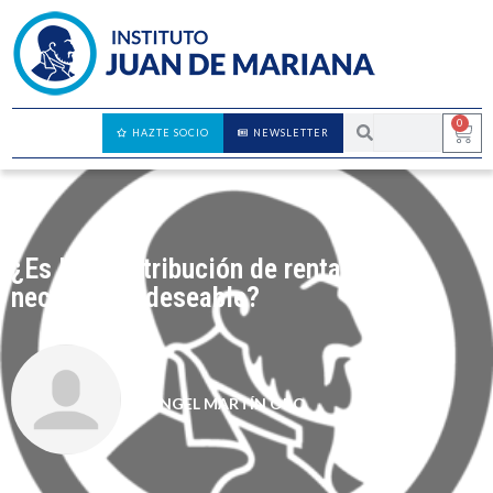
0
HAZTE SOCIO
NEWSLETTER
¿Es la redistribución de rentas tan
necesaria y deseable?
ÁNGEL MARTÍN ORO