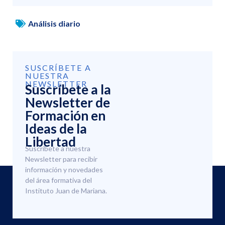
Análisis diario
SUSCRÍBETE A
NUESTRA
NEWSLETTER
Suscríbete a la
Newsletter de
Formación en
Ideas de la
Libertad
Suscríbete a nuestra
Newsletter para recibir
información y novedades
del área formativa del
Instituto Juan de Mariana.