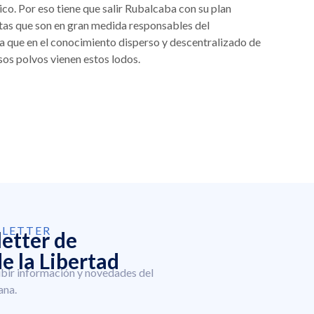
co. Por eso tiene que salir Rubalcaba con su plan
tas que son en gran medida responsables del
 que en el conocimiento disperso y descentralizado de
sos polvos vienen estos lodos.
SLETTER
letter de
e la Libertad
ibir información y novedades del
ana.