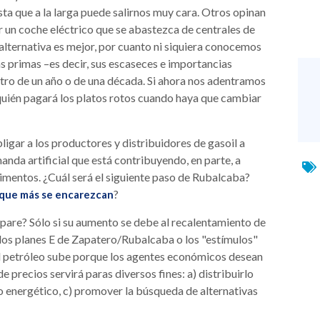
ta que a la larga puede salirnos muy cara. Otros opinan
or un coche eléctrico que se abastezca de centrales de
lternativa es mejor, por cuanto ni siquiera conocemos
ias primas –es decir, sus escaseces e importancias
ntro de un año o de una década. Si ahora nos adentramos
 ¿quién pagará los platos rotos cuando haya que cambiar
igar a los productores y distribuidores de gasoil a
nda artificial que está contribuyendo, en parte, a
alimentos. ¿Cuál será el siguiente paso de Rubalcaba?
?
s que más se encarezcan
spare? Sólo si su aumento se debe al recalentamiento de
los planes E de Zapatero/Rubalcaba o los "estímulos"
 el petróleo sube porque los agentes económicos desean
e precios servirá paras diversos fines: a) distribuirlo
ro energético, c) promover la búsqueda de alternativas