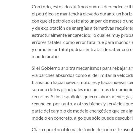
Con todo, estos dos últimos puntos dependen crí
el petróleo se mantendrá elevado durante un hori
con que el petróleo esté alto un par de meses o un
y de explotación de energías alternativas requieren
estructuralmente encarecido; lo cual es muy prob
errores fatales, como error fatal fue para mucho
y como error fatal podría ser tratar de saber con c
mundo árabe.
Si el Gobierno arbitra mecanismos para rebajar art
vía parches absurdos como el de limitar la velocid
transición hacia nuevos motores y hacia nuevas cen
son uno de los principales mecanismos de comunic
recursos. Si los españoles quieren ahorrar energía,
renuncien, por tanto, a otros bienes y servicios qu
parte del cambio de modelo energético que en a
modelo en concreto, algo que sólo puede descubrir,
Claro que el problema de fondo de todo este asunt