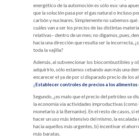
energético de la automoción es sólo eso: una apues
que la solución pasa por el gas natural o incluso p
carbón y nucleares. Simplemente no sabemos qué a
cuáles van a ser los precios de las distintas mater
relativas– dentro de un mes; no digamos, pues, de
hacia una dirección que resulta ser la incorrecta,
toda la vajilla?
Además, al subvencionar los biocombustibles y obl
adquirirlo, sólo estamos cebando aun más una dema
encarecer el ya de por sí disparado precio de los 
¿
Establecer controles de precios a los alimento
Segundo, ¿es malo que el precio del petróleo se di
la economía vía actividades improductivas (como 
monetario à la Bernanke). En el resto de casos, si
hacer un uso más intensivo del mismo, la escalada d
hacia aquellos más urgentes, b) incentivar el ahor
más baratas.