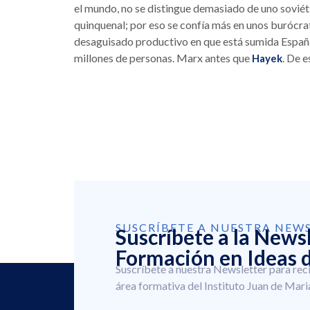
el mundo, no se distingue demasiado de uno soviéti
quinquenal; por eso se confía más en unos burócra
desaguisado productivo en que está sumida España
millones de personas. Marx antes que
. De e
Hayek
SUSCRÍBETE A NUESTRA NEW
Suscríbete a la News
Formación en Ideas d
Suscríbete a nuestra Newsletter para rec
área formativa del Instituto Juan de Mari