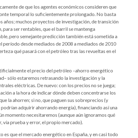
ticamente de que los agentes económicos consideren que
zonte temporal lo suficientemente prolongado. No basta
os años; muchos proyectos de investigación, de transición
, para ser rentables, que el barril se mantenga
able, pero semejante predicción también está sometida a
s el período desde mediados de 2008 a mediados de 2010
erteza qué pasará con el petróleo tras las revueltas en el
ificialmente el precio del petróleo –ahorro energético
ad– sólo estaremos retrasando la investigación y la
trales eléctricas. De nuevo: con los precios no se juega;
ación a la hora de indicar dónde deben concentrarse los
 que la ahorren; si no, que paguen sus sobreprecios (y
e podrían adquirir ahorrando energía), financiando así una
lgún momento necesitaremos (aunque aún ignoramos qué
 vía prueba y error, el propio mercado).
o es que el mercado energético en España, y en casi todo