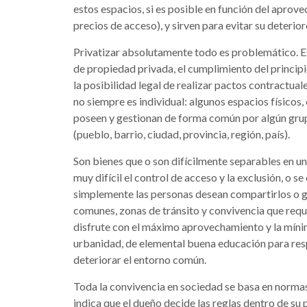
estos espacios, si es posible en función del aprov
precios de acceso), y sirven para evitar su deterio
Privatizar absolutamente todo es problemático. Es 
de propiedad privada, el cumplimiento del principio
la posibilidad legal de realizar pactos contractual
no siempre es individual: algunos espacios físicos,
poseen y gestionan de forma común por algún grup
(pueblo, barrio, ciudad, provincia, región, país).
Son bienes que o son difícilmente separables en un
muy difícil el control de acceso y la exclusión, o s
simplemente las personas desean compartirlos o 
comunes, zonas de tránsito y convivencia que req
disfrute con el máximo aprovechamiento y la mínim
urbanidad, de elemental buena educación para resp
deteriorar el entorno común.
Toda la convivencia en sociedad se basa en normas
indica que el dueño decide las reglas dentro de su