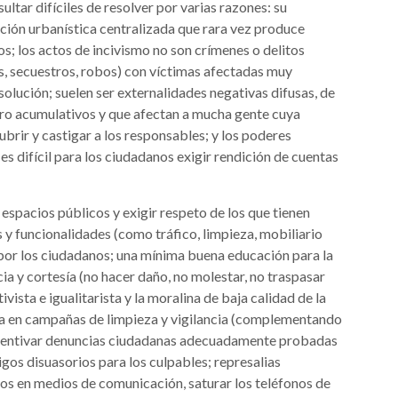
ltar difíciles de resolver por varias razones: su
cación urbanística centralizada que rara vez produce
s; los actos de incivismo no son crímenes o delitos
es, secuestros, robos) con víctimas afectadas muy
olución; suelen ser externalidades negativas difusas, de
ero acumulativos y que afectan a mucha gente cuya
brir y castigar a los responsables; y los poderes
s difícil para los ciudadanos exigir rendición de cuentas
s espacios públicos y exigir respeto de los que tienen
 y funcionalidades (como tráfico, limpieza, mobiliario
 por los ciudadanos; una mínima buena educación para la
a y cortesía (no hacer daño, no molestar, no traspasar
vista e igualitarista y la moralina de baja calidad de la
ista en campañas de limpieza y vigilancia (complementando
 incentivar denuncias ciudadanas adecuadamente probadas
gos disuasorios para los culpables; represalias
os en medios de comunicación, saturar los teléfonos de