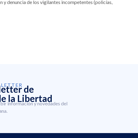
n y denuncia de los vigilantes incompetentes (policías,
SLETTER
letter de
e la Libertad
ibir información y novedades del
ana.