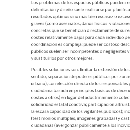
Los problemas de los espacios públicos pueden resu
delimitación y diseño suele realizarse por planifi
resultados óptimos sino más bien escasez o exceso
graves (como asesinatos, daños físicos, violacion
concretas que se benefician directamente de su res
costes relativamente bajos para cada individuo p
coordinación es compleja; puede ser costoso descu
públicos suelen ser incompetentes o negligentes y e
y sustituirlos por otros mejores.
Posibles soluciones son: limitar la extensión de lo
sentido; separación de poderes públicos por zonas
urbano), con elección directa de los responsables
ciudadanía basada en principios básicos de decenci
costes a otros) en lugar del adoctrinamiento colecti
solidaridad estatal coactiva; participación altru
la escasa capacidad de los vigilantes públicos);
(testimonios múltiples, imágenes grabadas) y casti
ciudadanas (avergonzar públicamente a los incívic