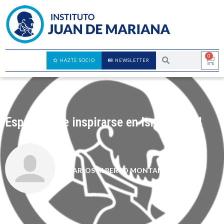
0
HAZTE SOCIO
NEWSLETTER
España debe inspirarse en Israel, 1984
CARLOS ALBERTO MONTANER