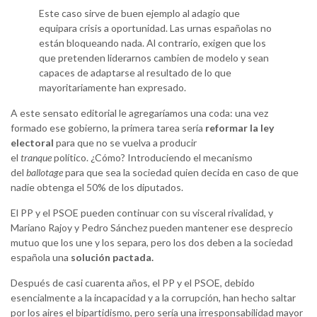
Este caso sirve de buen ejemplo al adagio que
equipara crisis a oportunidad. Las urnas españolas no
están bloqueando nada. Al contrario, exigen que los
que pretenden liderarnos cambien de modelo y sean
capaces de adaptarse al resultado de lo que
mayoritariamente han expresado.
A este sensato editorial le agregaríamos una coda: una vez
formado ese gobierno, la primera tarea sería
reformar la ley
electoral
para que no se vuelva a producir
el
tranque
político. ¿Cómo? Introduciendo el mecanismo
del
ballotage
para que sea la sociedad quien decida en caso de que
nadie obtenga el 50% de los diputados.
El PP y el PSOE pueden continuar con su visceral rivalidad, y
Mariano Rajoy y Pedro Sánchez pueden mantener ese desprecio
mutuo que los une y los separa, pero los dos deben a la sociedad
española una
solución pactada.
Después de casi cuarenta años, el PP y el PSOE, debido
esencialmente a la incapacidad y a la corrupción, han hecho saltar
por los aires el bipartidismo, pero sería una irresponsabilidad mayor