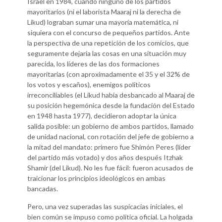
Israel en 1984, cuando ninguno de los partidos
mayoritarios (ni el laborista Maaraj ni la derecha de
Likud) lograban sumar una mayoría matemática, ni
siquiera con el concurso de pequeños partidos. Ante
la perspectiva de una repetición de los comicios, que
seguramente dejaría las cosas en una situación muy
parecida, los líderes de las dos formaciones
mayoritarias (con aproximadamente el 35 y el 32% de
los votos y escaños), enemigos políticos
irreconciliables (el Likud había desbancado al Maaraj de
su posición hegemónica desde la fundación del Estado
en 1948 hasta 1977), decidieron adoptar la única
salida posible: un gobierno de ambos partidos, llamado
de unidad nacional, con rotación del jefe de gobierno a
la mitad del mandato: primero fue Shimón Peres (líder
del partido más votado) y dos años después Itzhak
Shamir (del Likud). No les fue fácil: fueron acusados de
traicionar los principios ideológicos en ambas
bancadas.
Pero, una vez superadas las suspicacias iniciales, el
bien común se impuso como política oficial. La holgada