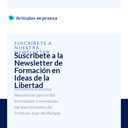
Artículos en prensa
SUSCRÍBETE A
NUESTRA
NEWSLETTER
Suscríbete a la
Newsletter de
Formación en
Ideas de la
Libertad
Suscríbete a nuestra
Newsletter para recibir
información y novedades
del área formativa del
Instituto Juan de Mariana.