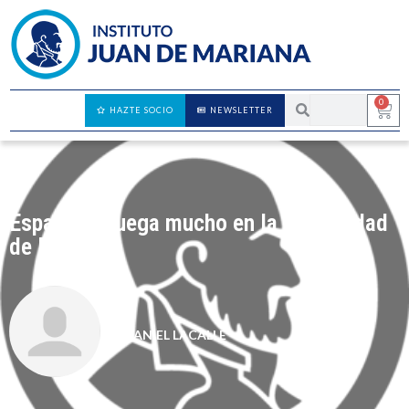
0
HAZTE SOCIO
NEWSLETTER
España se juega mucho en la Comunidad
de Madrid
DANIEL LACALLE