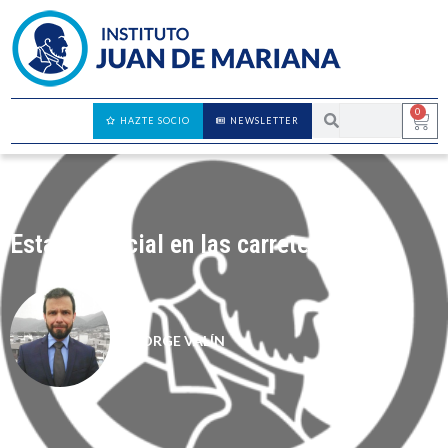
0
HAZTE SOCIO
NEWSLETTER
Estado policial en las carreteras
JORGE VALÍN