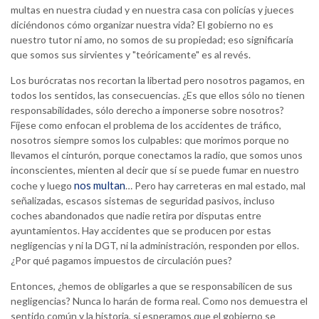
multas en nuestra ciudad y en nuestra casa con policías y jueces
diciéndonos cómo organizar nuestra vida? El gobierno no es
nuestro tutor ni amo, no somos de su propiedad; eso significaría
que somos sus sirvientes y "teóricamente" es al revés.
Los burócratas nos recortan la libertad pero nosotros pagamos, en
todos los sentidos, las consecuencias. ¿Es que ellos sólo no tienen
responsabilidades, sólo derecho a imponerse sobre nosotros?
Fíjese como enfocan el problema de los accidentes de tráfico,
nosotros siempre somos los culpables: que morimos porque no
llevamos el cinturón, porque conectamos la radio, que somos unos
inconscientes, mienten al decir que sí se puede fumar en nuestro
nos multan
coche y luego
… Pero hay carreteras en mal estado, mal
señalizadas, escasos sistemas de seguridad pasivos, incluso
coches abandonados que nadie retira por disputas entre
ayuntamientos. Hay accidentes que se producen por estas
negligencias y ni la DGT, ni la administración, responden por ellos.
¿Por qué pagamos impuestos de circulación pues?
Entonces, ¿hemos de obligarles a que se responsabilicen de sus
negligencias? Nunca lo harán de forma real. Como nos demuestra el
sentido común y la historia, si esperamos que el gobierno se