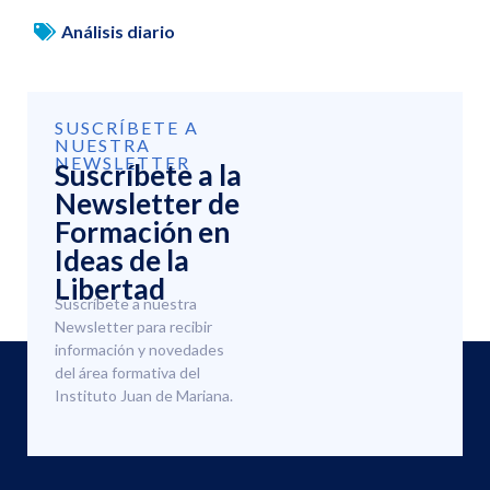
Análisis diario
SUSCRÍBETE A
NUESTRA
NEWSLETTER
Suscríbete a la
Newsletter de
Formación en
Ideas de la
Libertad
Suscríbete a nuestra
Newsletter para recibir
información y novedades
del área formativa del
Instituto Juan de Mariana.