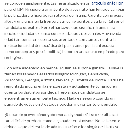
artículo anterior
se conocen ampliamente. Las he analizado en un
para el IJM. Ni siquiera un intento de asesinato han logrado cambiar
la polarizadora e hiperbólica retórica de Trump. Cuenta con precios
altos y una crisis en la frontera sur como puntos a su favor (al ser el
candidato opositor). Pero el hartazgo que significa Trump para
muchos ciudadanos junto con sus ataques personales y avanzada
edad (sin tomar en cuenta sus atentados constantes contra la
institucionalidad democrática del país y amor por la autocracia
como concepto y praxis política) le ponen un camino empinado para
reelegirse.
Con este escenario en mente: ¿quién se supone ganará? La llave la
tienen los llamados estados bisagra: Michigan, Pensilvania,
Wisconsin, Georgia, Arizona, Nevada y Carolina del Norte. Harris ha
remontado mucho en las encuestas y actualmente tomando en
cuenta los distintos sondeos. Pero ambos candidatos se
encuentran en un empate técnico. Nada es seguro cuando un
puñado de votos en 7 estados pueden mover tanto el péndulo.
¿Se puede prever cómo gobernaría el ganador? Esto resulta casi
tan difícil de predecir como el ganador en sí mismo. No solamente
debido a que del estilo de administración e ideología de Harris se