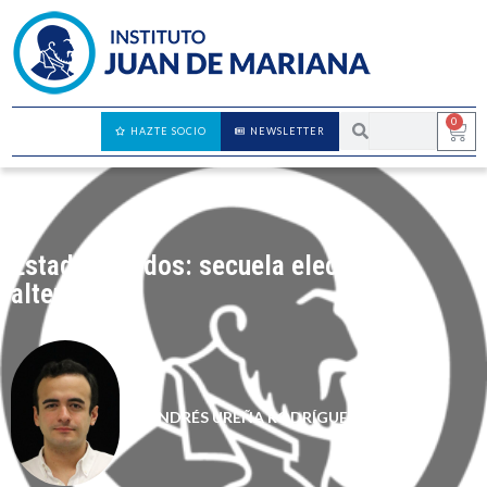
0
HAZTE SOCIO
NEWSLETTER
Estados Unidos: secuela electoral
alterada
ANDRÉS UREÑA RODRÍGUEZ