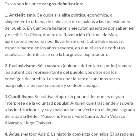
Estos son los once
rasgos definitorios
:
1.
Antielitismo.
Se culpa a la élite política, económica, o
simplemente urbana, de colocarse de espaldas a las necesidades
del pueblo. En Camboya llegaron a ejecutar maestros por saber leer
y escribir. En China, durante la Revolución Cultural de Mao,
apresaron a personas por llevar lentes. En Cuba hubo épocas,
especialmente en los años sesenta, en que el uso de corbatas
equivalía a identificarse con la burguesía explotadora.
2.
Exclusivismo.
Sólo
nosotros
(quienes detentan el poder) somos
los auténticos representante del pueblo. Los
otros
son los
enemigos del pueblo. Los
otros
, por lo tanto, son unos seres
marginales a los que se puede y se debe castigar.
3.
Caudillismo.
Se cultiva el aprecio por un líder que es el gran
intérprete de la voluntad popular. Alguien que trasciende y supera
a las instituciones, y cuya palabra se convierte en el dogma sagrado
de la patria (Hitler, Mussolini, Perón, Fidel Castro, Juan Velasco
Alvarado, Hugo Chávez).
4.
A
danismo
(por Adán). La historia comienza con ellos. El pasado es