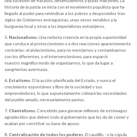
una sucesión de fracasos, desencuentros y puras traiciones. La
historia de la patria se inicia con el movimiento populista que ha
llegado al poder para reivindicar a los pobres y desposeídos tras
siglos de Gobiernos entreguistas, unas veces vendidos a la
burguesía local y otras a los imperialistas extranjeros.
5.
Nacionalismo.
Una nefasta creencia en la propia superioridad
que conduce al proteccionismo o a dos reacciones aparentemente
contrarias: el aislacionismo, para no mezclarnos y contaminarnos
con los diferentes, o el intervencionismo, para esparcir
nuestro
magnífico
modo de organizarnos, lo que da lugar a
sangrientas aventuras.
6.
Estatismo.
O la acción planificada del Estado, y nunca el
crecimiento espontáneo y libre de la sociedad y sus
emprendedores, lo que supuestamente colmará las necesidades
del pueblo amado, necesariamente pasivo.
7.
Clientelismo.
Concebido para generar millones de estómagos
agradecidos que deben todo al gobernante que les da de comer y
acaban por constituir su base de apoyo.
8.
Centralización de todos los podere
s. El caudillo –o la cúpula