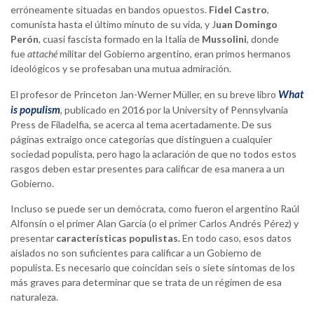
erróneamente situadas en bandos opuestos.
Fidel Castro
,
comunista hasta el último minuto de su vida, y J
uan Domingo
Perón
, cuasi fascista formado en la Italia de
Mussolini
, donde
fue
attaché
militar del Gobierno argentino, eran primos hermanos
ideológicos y se profesaban una mutua admiración.
What
El profesor de Princeton Jan-Werner Müller, en su breve libro
is populism
, publicado en 2016 por la University of Pennsylvania
Press de Filadelfia, se acerca al tema acertadamente. De sus
páginas extraigo once categorías que distinguen a cualquier
sociedad populista, pero hago la aclaración de que no todos estos
rasgos deben estar presentes para calificar de esa manera a un
Gobierno.
Incluso se puede ser un demócrata, como fueron el argentino Raúl
Alfonsín o el primer Alan García (o el primer Carlos Andrés Pérez) y
presentar
características populistas.
En todo caso, esos datos
aislados no son suficientes para calificar a un Gobierno de
populista. Es necesario que coincidan seis o siete síntomas de los
más graves para determinar que se trata de un régimen de esa
naturaleza.