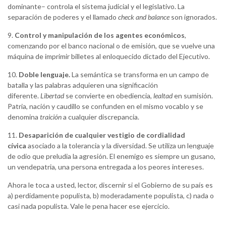
dominante– controla el sistema judicial y el legislativo. La
separación de poderes y el llamado
check and balance
son ignorados.
9.
Control y manipulación de los agentes económicos
,
comenzando por el banco nacional o de emisión, que se vuelve una
máquina de imprimir billetes al enloquecido dictado del Ejecutivo.
10.
Doble lenguaje.
La semántica se transforma en un campo de
batalla y las palabras adquieren una significación
diferente.
Libertad
se convierte en obediencia,
lealtad
en sumisión.
Patria, nación y caudillo se confunden en el mismo vocablo y se
denomina
traición
a cualquier discrepancia.
11.
Desaparición de cualquier vestigio de cordialidad
cívica
asociado a la tolerancia y la diversidad. Se utiliza un lenguaje
de odio que preludia la agresión. El enemigo es siempre un gusano,
un vendepatria, una persona entregada a los peores intereses.
Ahora le toca a usted, lector, discernir si el Gobierno de su país es
a) perdidamente populista, b) moderadamente populista, c) nada o
casi nada populista. Vale le pena hacer ese ejercicio.