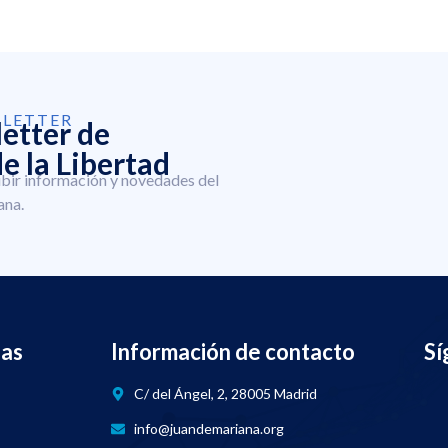
SLETTER
letter de
e la Libertad
ibir información y novedades del
ana.
nas
Información de contacto
Sí
C/ del Ángel, 2, 28005 Madrid
info@juandemariana.org