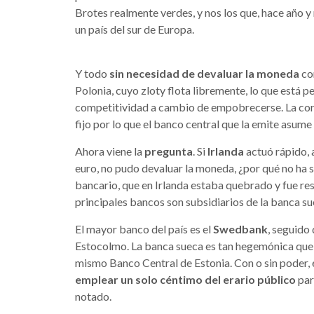
Brotes realmente verdes, y nos los que, hace año y
un país del sur de Europa.
Y todo
sin necesidad de devaluar la moneda
co
Polonia, cuyo zloty flota libremente, lo que está pe
competitividad a cambio de empobrecerse. La coro
fijo por lo que el banco central que la emite asum
Ahora viene la
pregunta
. Si
Irlanda
actuó rápido, 
euro, no pudo devaluar la moneda, ¿por qué no ha 
bancario, que en Irlanda estaba quebrado y fue res
principales bancos son subsidiarios de la banca su
El mayor banco del país es el
Swedbank
, seguido
Estocolmo. La banca sueca es tan hegemónica que 
mismo Banco Central de Estonia. Con o sin poder, 
emplear un solo céntimo del erario público
para
notado.