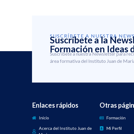
SUSCRÍBETE A NUESTRA NEW
Suscríbete a la News
Formación en Ideas d
Suscríbete a nuestra Newsletter para rec
área formativa del Instituto Juan de Mari
Enlaces rápidos
Otras pági
Inicio
Formación
Acerca del Instituto Juan de
Mi Perfil