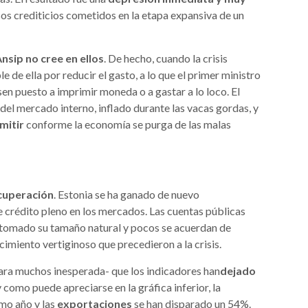
sos crediticios cometidos en la etapa expansiva de un
Ansip no cree en ellos
. De hecho, cuando la crisis
e de ella por reducir el gasto, a lo que el primer ministro
sen puesto a imprimir moneda o a gastar a lo loco. El
 del mercado interno, inflado durante las vacas gordas, y
mitir
conforme la economía se purga de las malas
ecuperación
. Estonia se ha ganado de nuevo
e crédito pleno en los mercados. Las cuentas públicas
retomado su tamaño natural y pocos se acuerdan de
cimiento vertiginoso que precedieron a la crisis.
ara muchos inesperada- que los indicadores han
dejado
 como puede apreciarse en la gráfica inferior, la
imo año y las
exportaciones
se han disparado un 54%.