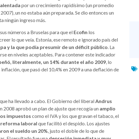
calentada
por un crecimiento rapidísimo (un promedio
 2007), un no estaba aún preparada. Se dio entonces un
sta ningún ingreso más.
 sus números a Bruselas para que el
Ecofin
los
reer lo que veía. Estonia, ese remoto e ignorado país del
 y la que podía presumir de un déficit público
. La
arse en niveles aceptables. Para contener este indicador
peñó, literalmente, un 14% durante el año 2009
, lo
la inflación, que pasó del 10,4% en 2009 a una deflación de
o que ha llevado a cabo. El Gobierno del liberal
Andrus
a en 2008 aprobó un plan de ajuste que recogía un
amplio
rtos impuestos
como el IVA y los que gravan el tabaco, el
a
reforma laboral
que facilitó el despido. Los ajustes
aron el sueldo un 20%
, justo el doble de lo que de
s. El resultado fue una
depresión inmediata y muy