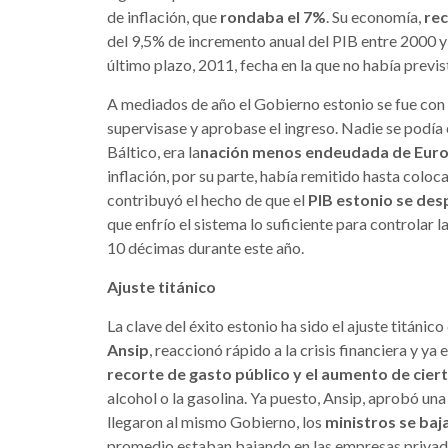
de inflación, que
rondaba el 7%
. Su economía,
re
del 9,5% de incremento anual del PIB entre 2000 y
último plazo, 2011, fecha en la que no había previ
A mediados de año el Gobierno estonio se fue con
supervisase y aprobase el ingreso. Nadie se podía c
Báltico, era la
nación menos endeudada de Europa
inflación, por su parte, había remitido hasta coloc
contribuyó el hecho de que el
PIB estonio se des
que enfrío el sistema lo suficiente para controlar 
10 décimas durante este año.
Ajuste titánico
La clave del éxito estonio ha sido el ajuste titánic
Ansip
, reaccionó rápido a la crisis financiera y y
recorte de gasto público y el aumento de cie
alcohol o la gasolina. Ya puesto, Ansip, aprobó un
llegaron al mismo Gobierno, los
ministros se baj
promedio estaban bajando en las empresas privada