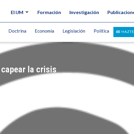
El IJM
Formación
Investigación
Publicacion
Doctrina
Economía
Legislación
Política
HAZTE
capear la crisis
UEVA