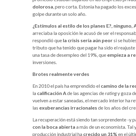
dolorosa
, pero corta. Estonia ha pagado los exce
golpe durante un solo año.
¿Estímulos al estilo de los planes E?, ninguno, 
arreciaba la oposición le acusó de ser el responsabl
respondió que
la crisis sería aún peor
si se hubie
tributo que ha tenido que pagar ha sido el reajuste
una tasa de desempleo del 19%, que
empieza a re
inversiones.
Brotes realmente verdes
En 2010 el país ha emprendido el
camino de la r
la
calificación A
de las agencias de
rating
y goza d
vuelven a estar saneadas, el mercado interior ha 
las
exuberancias irracionales
de los años del cre
La recuperación está siendo tan sorprendente -y p
con la boca abierta
a más de un economista. Tal y
producción industrial ha
crecido un 31%
en el últ