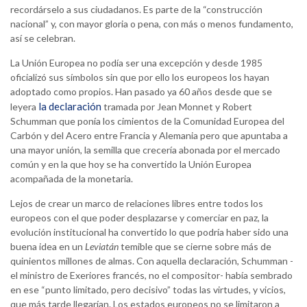
recordárselo a sus ciudadanos. Es parte de la “construcción
nacional” y, con mayor gloria o pena, con más o menos fundamento,
así se celebran.
La Unión Europea no podía ser una excepción y desde 1985
oficializó sus símbolos sin que por ello los europeos los hayan
adoptado como propios. Han pasado ya 60 años desde que se
la declaración
leyera
tramada por Jean Monnet y Robert
Schumman que ponía los cimientos de la Comunidad Europea del
Carbón y del Acero entre Francia y Alemania pero que apuntaba a
una mayor unión, la semilla que crecería abonada por el mercado
común y en la que hoy se ha convertido la Unión Europea
acompañada de la monetaria.
Lejos de crear un marco de relaciones libres entre todos los
europeos con el que poder desplazarse y comerciar en paz, la
evolución institucional ha convertido lo que podría haber sido una
buena idea en un
Leviatán
temible que se cierne sobre más de
quinientos millones de almas. Con aquella declaración, Schumman -
el ministro de Exeriores francés, no el compositor- había sembrado
en ese “punto limitado, pero decisivo” todas las virtudes, y vicios,
que más tarde llegarían. Los estados europeos no se limitaron a