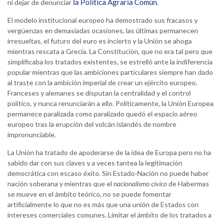
la Política Agraria Común
ni dejar de denunciar
.
El modelo institucional europeo ha demostrado sus fracasos y
vergüenzas en demasiadas ocasiones, las últimas permanecen
irresueltas, el futuro del euro es incierto y la Unión se ahoga
mientras rescata a Grecia. La Constitución, que no era tal pero que
simplificaba los tratados existentes, se estrelló ante la indiferencia
popular mientras que las ambiciones particulares siempre han dado
al traste con la ambición imperial de crear un ejército europeo.
Franceses y alemanes se disputan la centralidad y el control
político, y nunca renunciarán a ello. Políticamente, la Unión Europea
permanece paralizada como paralizado quedó el espacio aéreo
europeo tras la erupción del volcán islandés de nombre
impronunciable.
La Unión ha tratado de apoderarse de la idea de Europa pero no ha
sabido dar con sus claves y a veces tantea la legitimación
democrática con escaso éxito. Sin Estado-Nación no puede haber
nación soberana y mientras que el
nacionalismo cívico
de Habermas
se mueve en el ámbito teórico, no se puede fomentar
artificialmente lo que no es más que una unión de Estados con
intereses comerciales comunes. Limitar el ámbito de los tratados a