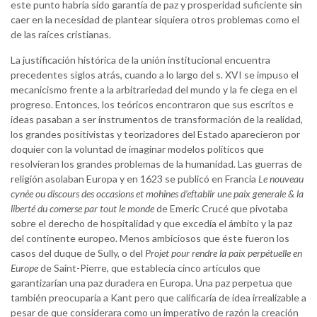
este punto habría sido garantía de paz y prosperidad suficiente sin
caer en la necesidad de plantear siquiera otros problemas como el
de las raíces cristianas.
La justificación histórica de la unión institucional encuentra
precedentes siglos atrás, cuando a lo largo del s. XVI se impuso el
mecanicismo frente a la arbitrariedad del mundo y la fe ciega en el
progreso. Entonces, los teóricos encontraron que sus escritos e
ideas pasaban a ser instrumentos de transformación de la realidad,
los grandes positivistas y teorizadores del Estado aparecieron por
doquier con la voluntad de imaginar modelos políticos que
resolvieran los grandes problemas de la humanidad. Las guerras de
religión asolaban Europa y en 1623 se publicó en Francia
Le nouveau
cynée ou discours des occasions et mohines d’eftablir une paix generale & la
liberté du comerse par tout le monde
de Emeric Crucé que pivotaba
sobre el derecho de hospitalidad y que excedía el ámbito y la paz
del continente europeo. Menos ambiciosos que éste fueron los
casos del duque de Sully, o del
Projet pour rendre la paix perpétuelle en
Europe
de Saint-Pierre, que establecía cinco artículos que
garantizarían una paz duradera en Europa. Una paz perpetua que
también preocuparía a Kant pero que calificaría de idea irrealizable a
pesar de que considerara como un imperativo de razón la creación