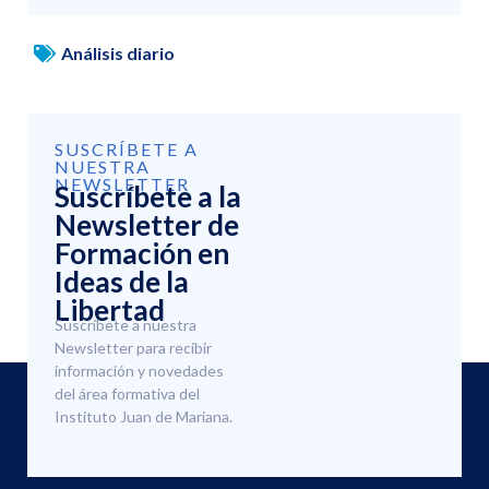
Análisis diario
SUSCRÍBETE A
NUESTRA
NEWSLETTER
Suscríbete a la
Newsletter de
Formación en
Ideas de la
Libertad
Suscríbete a nuestra
Newsletter para recibir
información y novedades
del área formativa del
Instituto Juan de Mariana.