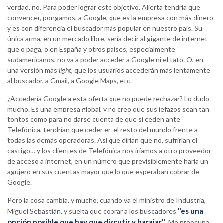
verdad, no. Para poder lograr este objetivo, Alierta tendría que
convencer, pongamos, a Google, que es la empresa con más dinero
y es con diferencia el buscador más popular en nuestro país. Su
única arma, en un mercado libre, sería decir al gigante de internet
que o paga, o en España y otros países, especialmente
sudamericanos, no va a poder acceder a Google ni el tato. O, en
una versión más
light
, que los usuarios accederán más lentamente
al buscador, a Gmail, a Google Maps, etc.
¿Accedería Google a esta oferta que no puede rechazar? Lo dudo
mucho. Es una empresa global, y no creo que sus jefazos sean tan
tontos como para no darse cuenta de que si ceden ante
Telefónica, tendrían que ceder en el resto del mundo frente a
todas las demás operadoras. Así que dirían que no, sufrirían el
castigo… y los clientes de Telefónica nos iríamos a otro proveedor
de acceso a internet, en un número que previsiblemente haría un
agujero en sus cuentas mayor que lo que esperaban cobrar de
Google.
Pero la cosa cambia, y mucho, cuando va el ministro de Industria,
"es una
Miguel Sebastián, y suelta que cobrar a los buscadores
opción posible que hay que discutir y barajar"
. Me preocupa