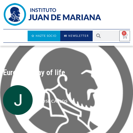
0
HAZTE SOCIO
NEWSLETTER
European way of life
JOSÉ CARLOS