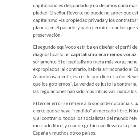
capitalismo es despiadado y no decimos nada más,
piedad. El señor Reverte no puede no saber que est
capitalismo –la propiedad privada y los contratos
planeta en el pasado, y nada permite concluir que
preservación.
El segundo equívoco estriba en diseñar el perfil d
diagnosticarlo:
el capitalismo era menos voraz
seriamente. Si el capitalismo fuera más voraz nunc
expropiados; al contrario, habría arrinconado al E
Asombrosamente, eso es lo que dice el señor Reve
que los gobiernos". La verdad es justo la contrari
las regulaciones han sido más intrusivas, nunca lo
El tercer error se refiere a la socialdemocracia. 
cierto que se haya "rendido" al mercado libre.
Ning
y, al contrario, todos los socialistas del mundo rei
mercado libre, y cuando gobiernan llevan a la prá
España y muchos otros países.