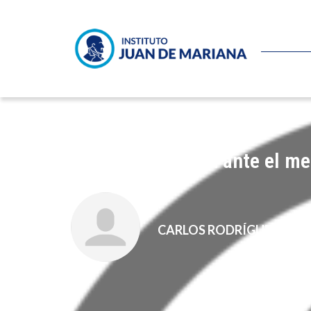
Extraña rendición ante el me
CARLOS RODRÍGUEZ BRA