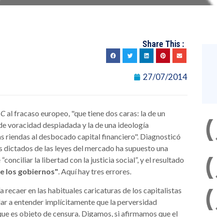
Share This :
27/07/2014
BC
al fracaso europeo, "que tiene dos caras: la de un
 de voracidad despiadada y la de una ideología
s riendas al desbocado capital financiero". Diagnosticó
 los dictados de las leyes del mercado ha supuesto una
conciliar la libertad con la justicia social”, y el resultado
e los gobiernos"
. Aquí hay tres errores.
a recaer en las habituales caricaturas de los capitalistas
ar a entender implícitamente que la perversidad
que es objeto de censura. Digamos, si afirmamos que el