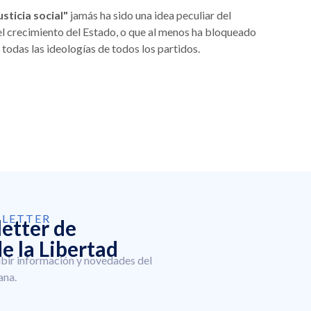
usticia social"
jamás ha sido una idea peculiar del
 el crecimiento del Estado, o que al menos ha bloqueado
 todas las ideologías de todos los partidos.
SLETTER
letter de
e la Libertad
ibir información y novedades del
ana.