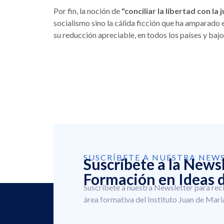
Por fin, la noción de
"conciliar la libertad con la j
socialismo sino la cálida ficción que ha amparado
su reducción apreciable, en todos los países y bajo
SUSCRÍBETE A NUESTRA NEW
Suscríbete a la News
Formación en Ideas d
Suscríbete a nuestra Newsletter para rec
área formativa del Instituto Juan de Mari