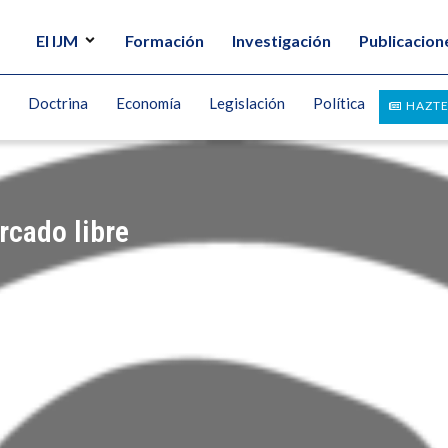
El IJM
Formación
Investigación
Publicacion
Doctrina
Economía
Legislación
Política
HAZTE
rcado libre
UN