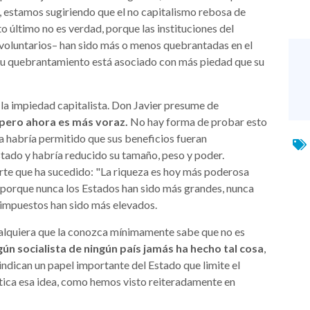
 estamos sugiriendo que el no capitalismo rebosa de
o último no es verdad, porque las instituciones del
 voluntarios– han sido más o menos quebrantadas en el
 su quebrantamiento está asociado con más piedad que su
e la impiedad capitalista. Don Javier presume de
 pero ahora es más voraz.
No hay forma de probar esto
a habría permitido que sus beneficios fueran
stado y habría reducido su tamaño, peso y poder.
rte que ha sucedido: "La riqueza es hoy más poderosa
a, porque nunca los Estados han sido más grandes, nunca
s impuestos han sido más elevados.
Cualquiera que la conozca mínimamente sabe que no es
ún socialista de ningún país jamás ha hecho tal cosa
,
vindican un papel importante del Estado que limite el
ctica esa idea, como hemos visto reiteradamente en