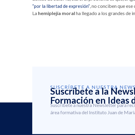
, no conciben que ese 
“por la libertad de expresión”
La
hemiplejía moral
ha llegado a los grandes de i
SUSCRÍBETE A NUESTRA NEW
Suscríbete a la News
Formación en Ideas d
Suscríbete a nuestra Newsletter para rec
área formativa del Instituto Juan de Mari