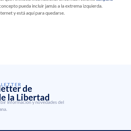
concepto pueda incluir jamás a la extrema izquierda.
nternet y está aquí para quedarse.
SLETTER
letter de
e la Libertad
ibir información y novedades del
ana.