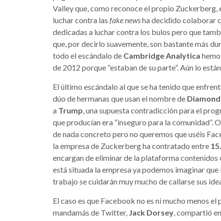
Valley que, como reconoce el propio Zuckerberg, e
luchar contra las
fake news
ha decidido colaborar c
dedicadas a luchar contra los bulos pero que tamb
que, por decirlo suavemente, son bastante más duro
todo el escándalo de
Cambridge Analytica
hemos
de 2012 porque “estaban de su parte”. Aún lo están
El último escándalo al que se ha tenido que enfrent
dúo de hermanas que usan el nombre de
Diamond 
a
Trump
, una supuesta contradicción para el pro
que producían era “inseguro para la comunidad”. 
de nada concreto pero no queremos que uséis Fac
la empresa de Zuckerberg ha contratado entre
15
encargan de eliminar de la plataforma contenidos
está situada la empresa ya podemos imaginar que 
trabajo se cuidarán muy mucho de callarse sus idea
El caso es que Facebook no es ni mucho menos el pe
mandamás de Twitter,
Jack Dorsey
, compartió en