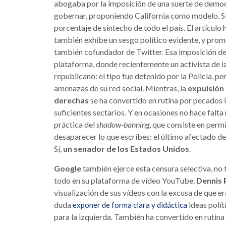
abogaba por la imposición de una suerte de democr
gobernar, proponiendo California como modelo. Sí
porcentaje de sintecho de todo el país. El artícul
también exhibe un sesgo político evidente, y pr
también cofundador de Twitter. Esa imposición de 
plataforma, donde recientemente un activista de 
republicano: el tipo fue detenido por la Policía, p
amenazas de su red social. Mientras, la
expulsión 
derechas
se ha convertido en rutina por pecados
suficientes sectarios. Y en ocasiones no hace falta 
práctica del
shadow-banning
, que consiste en permi
desaparecer lo que escribes: el último afectado de
Sí,
un senador de los Estados Unidos
.
Google
también ejerce esta censura selectiva, no
todo en su plataforma de vídeo YouTube.
Dennis 
visualización de sus vídeos con la excusa de que e
duda
ideas polít
exponer de forma clara y didáctica
para la izquierda. También ha convertido en rutina