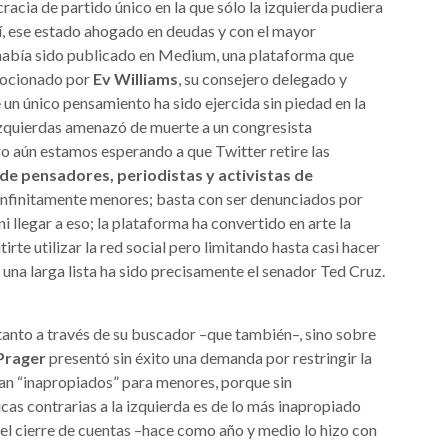
acia de partido único en la que sólo la izquierda pudiera
, ese estado ahogado en deudas y con el mayor
o había sido publicado en Medium, una plataforma que
omocionado por
Ev Williams
, su consejero delegado y
un único pensamiento ha sido ejercida sin piedad en la
izquierdas amenazó de muerte a un congresista
ero aún estamos esperando a que Twitter retire las
de pensadores, periodistas y activistas de
 infinitamente menores; basta con ser denunciados por
ni llegar a eso; la plataforma ha convertido en arte la
tirte utilizar la red social pero limitando hasta casi hacer
 una larga lista ha sido precisamente el senador Ted Cruz.
 tanto a través de su buscador –que también–, sino sobre
Prager
presentó sin éxito una demanda por restringir la
ran “inapropiados” para menores, porque sin
icas contrarias a la izquierda es de lo más inapropiado
 el cierre de cuentas –hace como año y medio lo hizo con