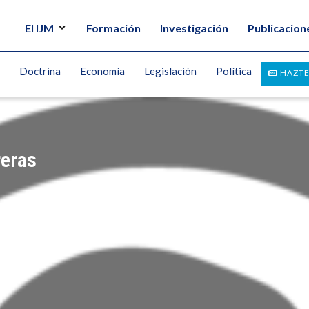
El IJM
Formación
Investigación
Publicacion
Doctrina
Economía
Legislación
Política
HAZTE
reras
RERA