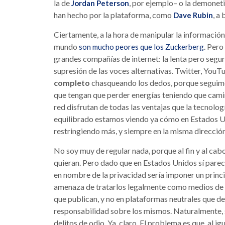
la de
, por ejemplo– o la demonet
Jordan Peterson
han hecho por la plataforma, como
, a
Dave Rubin
Ciertamente, a la hora de manipular la información e
mundo
. Pero
son mucho peores que los Zuckerberg
grandes compañías de internet: la lenta pero segu
supresión de las voces alternativas. Twitter, You
completo
chasqueando los dedos, porque seguim
que tengan que perder energías teniendo que camina
red disfrutan de todas las ventajas que la tecnolo
equilibrado estamos viendo ya cómo en Estados Un
restringiendo más, y siempre en la misma dirección
No soy muy de regular nada, porque al fin y al cab
quieran. Pero dado que en Estados Unidos sí parece
en nombre de la privacidad sería imponer un princ
amenaza de tratarlos legalmente como medios de c
que publican, y no en plataformas neutrales que de
responsabilidad sobre los mismos. Naturalmente, s
delitos de odio. Ya, claro. El problema es que, al 