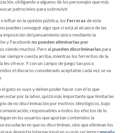
ización, obligando a algunos de los personajes que más
 buscar patrocinios para sobrevivir.
 influir en la opinión pública, los
Ferreras
de este
 no pueden conseguir algo que sí está al alcance de las
ra imposición del pensamiento único mediante la
Tube y Facebook
no pueden eliminarlas por
os siendo muchos. Pero
sí pueden discriminarlas
para
r siempre cuesta arriba, mientras los ferreritos de la
gía les ofrece. Y con un campo de juego tan poco
idos el discurso considerado aceptable cada vez se va
.
o el gato es suyo y deben poder hacer con él lo que
n estar por la labor, quizá más importante que limitarlas
ipio de no discriminación por motivos ideológicos, bajo
omunicación, responsables a todos los efectos de lo
legan en los usuarios que aportan contenidos la
e escudarán en que no discriminan, sino que eliminan los
igual que Amnistía Internacional en su más reciente
campaña