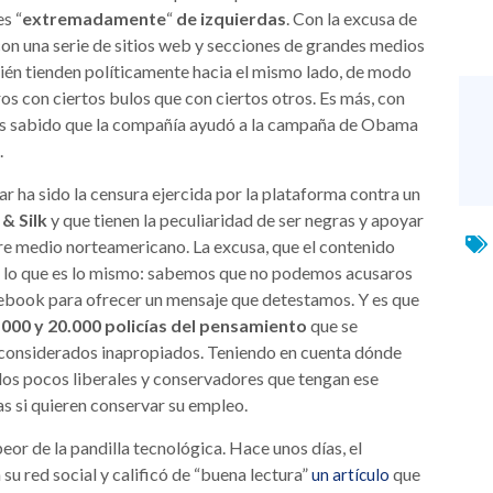
s “
extremadamente
“
de izquierdas
. Con la excusa de
on una serie de sitios web y secciones de grandes medios
ién tienden políticamente hacia el mismo lado, de modo
s con ciertos bulos que con ciertos otros. Es más, con
 sabido que la compañía ayudó a la campaña de Obama
.
ar ha sido la censura ejercida por la plataforma contra un
& Silk
y que tienen la peculiaridad de ser negras y apoyar
gre medio norteamericano. La excusa, que el contenido
O lo que es lo mismo: sabemos que no podemos acusaros
ebook para ofrecer un mensaje que detestamos. Y es que
.000 y 20.000 policías del pensamiento
que se
 considerados inapropiados. Teniendo en cuenta dónde
los pocos liberales y conservadores que tengan ese
s si quieren conservar su empleo.
or de la pandilla tecnológica. Hace unos días, el
 su red social y calificó de “buena lectura”
que
un artículo