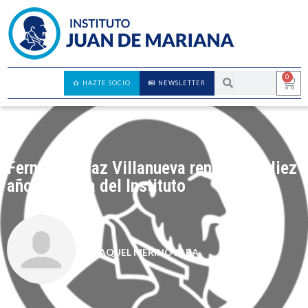
0
HAZTE SOCIO
NEWSLETTER
Fernando Díaz Villanueva repasa los diez
años de vida del Instituto
RAQUEL MERINO JARA