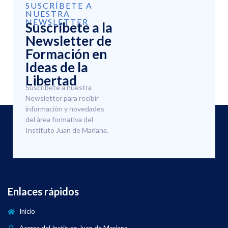
SUSCRÍBETE A
NUESTRA
NEWSLETTER
Suscríbete a la
Newsletter de
Formación en
Ideas de la
Libertad
Suscríbete a nuestra
Newsletter para recibir
información y novedades
del área formativa del
Instituto Juan de Mariana.
Enlaces rápidos
Inicio