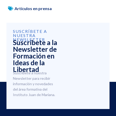
Artículos en prensa
SUSCRÍBETE A
NUESTRA
NEWSLETTER
Suscríbete a la
Newsletter de
Formación en
Ideas de la
Libertad
Suscríbete a nuestra
Newsletter para recibir
información y novedades
del área formativa del
Instituto Juan de Mariana.