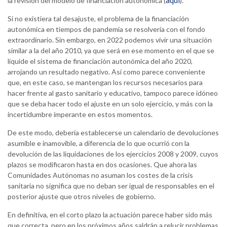
aquí
la revisión del modelo de financiación autonómica (
).
Si no existiera tal desajuste, el problema de la financiación
autonómica en tiempos de pandemia se resolvería con el fondo
extraordinario. Sin embargo, en 2022 podemos vivir una situación
similar a la del año 2010, ya que será en ese momento en el que se
liquide el sistema de financiación autonómica del año 2020,
arrojando un resultado negativo. Así como parece conveniente
que, en este caso, se mantengan los recursos necesarios para
hacer frente al gasto sanitario y educativo, tampoco parece idóneo
que se deba hacer todo el ajuste en un solo ejercicio, y más con la
incertidumbre imperante en estos momentos.
De este modo, debería establecerse un calendario de devoluciones
asumible e inamovible, a diferencia de lo que ocurrió con la
devolución de las liquidaciones de los ejercicios 2008 y 2009, cuyos
plazos se modificaron hasta en dos ocasiones. Que ahora las
Comunidades Autónomas no asuman los costes de la crisis
sanitaria no significa que no deban ser igual de responsables en el
posterior ajuste que otros niveles de gobierno.
En definitiva, en el corto plazo la actuación parece haber sido más
que correcta, pero en los próximos años saldrán a relucir problemas