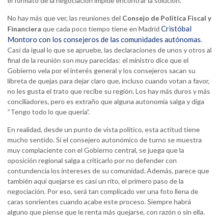
el formato de la negociación impide encontrar la solución.
No hay más que ver, las reuniones del
Consejo de Política Fiscal y
Cristóbal
Financiera
que cada poco tiempo tiene en Madrid
Montoro con los consejeros de las comunidades autónomas
.
Casi da igual lo que se apruebe, las declaraciones de unos y otros al
final de la reunión son muy parecidas: el ministro dice que el
Gobierno vela por el interés general y los consejeros sacan su
libreta de quejas para dejar claro que, incluso cuando votan a favor,
no les gusta el trato que recibe su región. Los hay más duros y más
conciliadores, pero es extraño que alguna autonomía salga y diga
“Tengo todo lo que quería”.
En realidad, desde un punto de vista político, esta actitud tiene
mucho sentido. Si el consejero autonómico de turno se muestra
muy complaciente con el Gobierno central, se juega que la
oposición regional salga a criticarlo por no defender con
contundencia los intereses de su comunidad. Además, parece que
también aquí quejarse es casi un rito, el primero paso de la
negociación. Por eso, será tan complicado ver una foto llena de
caras sonrientes cuando acabe este proceso. Siempre habrá
alguno que piense que le renta más quejarse, con razón o sin ella.