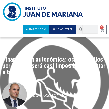
0
HAZTE SOCIO
NEWSLETTER
Financiación autonómica: ocho escollos
por los que será casi imposible contentar
a todos
DOMINGO SORIANO