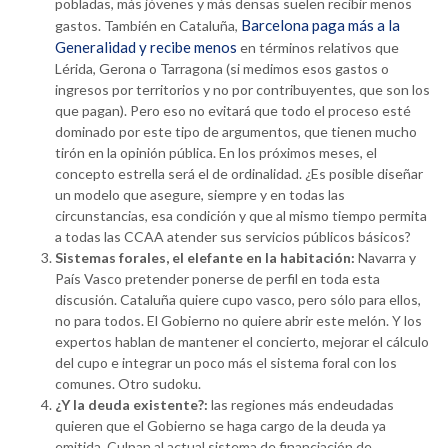
pobladas, más jóvenes y más densas suelen recibir menos
Barcelona paga más a la
gastos. También en Cataluña,
Generalidad y recibe menos
en términos relativos que
Lérida, Gerona o Tarragona (si medimos esos gastos o
ingresos por territorios y no por contribuyentes, que son los
que pagan). Pero eso no evitará que todo el proceso esté
dominado por este tipo de argumentos, que tienen mucho
tirón en la opinión pública. En los próximos meses, el
concepto estrella será el de ordinalidad. ¿Es posible diseñar
un modelo que asegure, siempre y en todas las
circunstancias, esa condición y que al mismo tiempo permita
a todas las CCAA atender sus servicios públicos básicos?
Sistemas forales, el elefante en la habitación:
Navarra y
País Vasco pretender ponerse de perfil en toda esta
discusión. Cataluña quiere cupo vasco, pero sólo para ellos,
no para todos. El Gobierno no quiere abrir este melón. Y los
expertos hablan de mantener el concierto, mejorar el cálculo
del cupo e integrar un poco más el sistema foral con los
comunes. Otro sudoku.
¿Y la deuda existente?:
las regiones más endeudadas
quieren que el Gobierno se haga cargo de la deuda ya
emitida. Culpan al actual sistema de financiación de