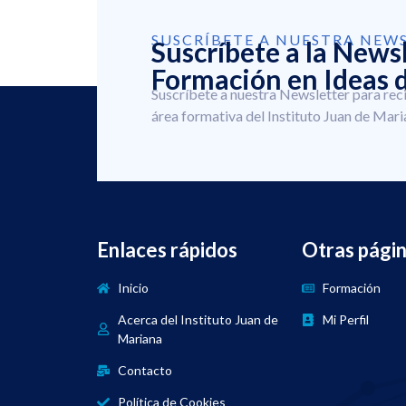
SUSCRÍBETE A NUESTRA NEW
Suscríbete a la News
Formación en Ideas d
Suscríbete a nuestra Newsletter para rec
área formativa del Instituto Juan de Mari
Enlaces rápidos
Otras pági
Inicio
Formación
Acerca del Instituto Juan de
Mi Perfil
Mariana
Contacto
Política de Cookies