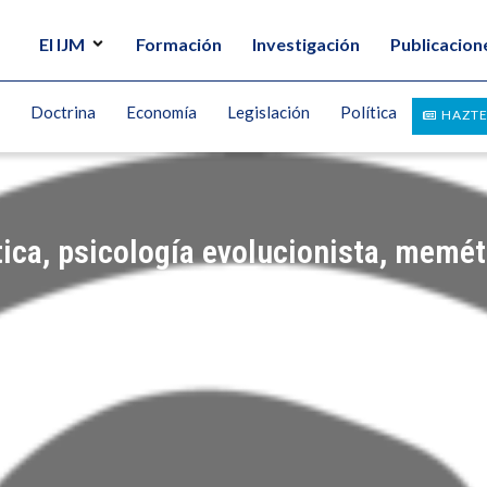
El IJM
Formación
Investigación
Publicacion
Doctrina
Economía
Legislación
Política
HAZTE
ica, psicología evolucionista, memét
UEZ