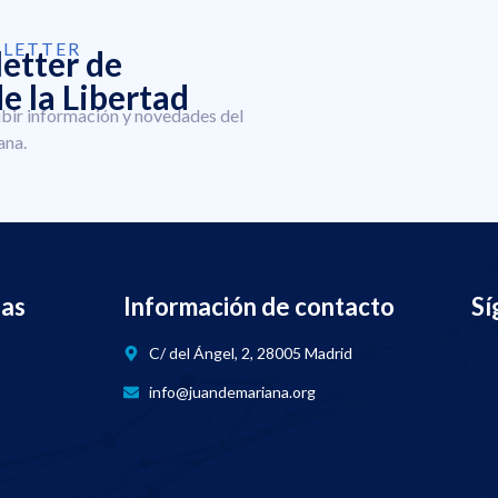
SLETTER
letter de
e la Libertad
ibir información y novedades del
ana.
nas
Información de contacto
Sí
C/ del Ángel, 2, 28005 Madrid
info@juandemariana.org