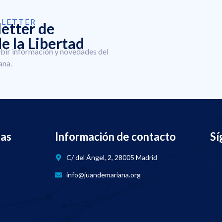
SLETTER
letter de
e la Libertad
ibir información y novedades del
ana.
nas
Información de contacto
Sí
C/ del Ángel, 2, 28005 Madrid
info@juandemariana.org