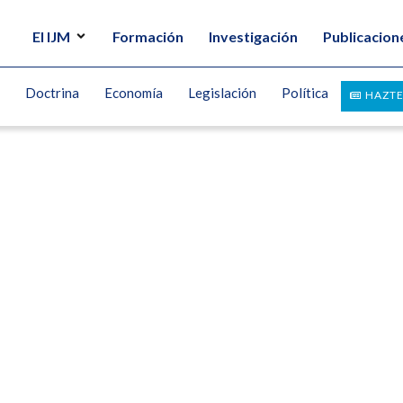
El IJM
Formación
Investigación
Publicacion
Doctrina
Economía
Legislación
Política
HAZTE
 banca, finanzas y ciclos económicos
UEZ