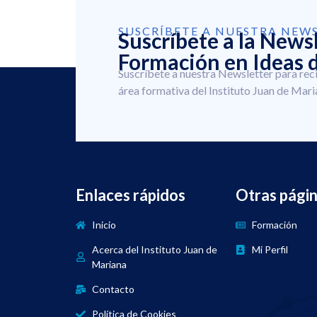
SUSCRÍBETE A NUESTRA NEW
Suscríbete a la News
Formación en Ideas d
Suscríbete a nuestra Newsletter para rec
área formativa del Instituto Juan de Mari
Enlaces rápidos
Otras pági
Inicio
Formación
Acerca del Instituto Juan de
Mi Perfil
Mariana
Contacto
Política de Cookies