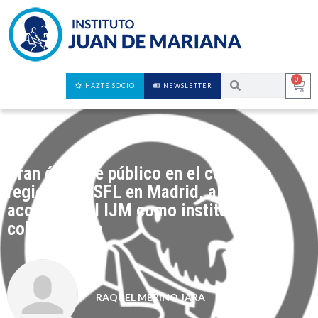
0
HAZTE SOCIO
NEWSLETTER
Gran éxito de público en el congreso
regional de SFL en Madrid, al que
acompañó el IJM como institución
colaboradora
RAQUEL MERINO JARA