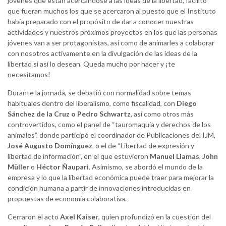
jóvenes que están acercándose a las ideas de la libertad, facilitó
que fueran muchos los que se acercaron al puesto que el Instituto
había preparado con el propósito de dar a conocer nuestras
actividades y nuestros próximos proyectos en los que las personas
jóvenes van a ser protagonistas, así como de animarles a colaborar
con nosotros activamente en la divulgación de las ideas de la
libertad si así lo desean. Queda mucho por hacer y ¡te
necesitamos!
Durante la jornada, se debatió con normalidad sobre temas
habituales dentro del liberalismo, como fiscalidad, con
Diego
Sánchez de la Cruz o Pedro Schwartz
, así como otros más
controvertidos, como el panel de “tauromaquia y derechos de los
animales”, donde participó el coordinador de Publicaciones del IJM,
José Augusto Domínguez
, o el de “Libertad de expresión y
libertad de información”, en el que estuvieron
Manuel Llamas
,
John
Müller
o
Héctor Ñaupari
. Asimismo, se abordó el mundo de la
empresa y lo que la libertad económica puede traer para mejorar la
condición humana a partir de innovaciones introducidas en
propuestas de economía colaborativa.
Cerraron el acto
Axel Kaiser
, quien profundizó en la cuestión del