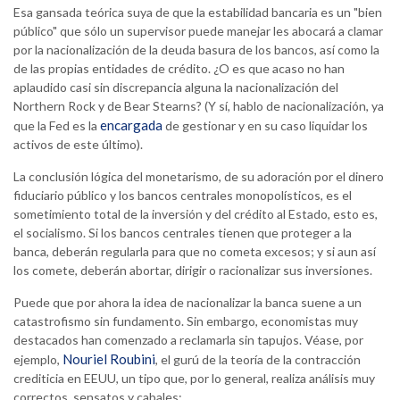
Esa gansada teórica suya de que la estabilidad bancaria es un "bien
público" que sólo un supervisor puede manejar les abocará a clamar
por la nacionalización de la deuda basura de los bancos, así como la
de las propias entidades de crédito. ¿O es que acaso no han
aplaudido casi sin discrepancia alguna la nacionalización del
Northern Rock y de Bear Stearns? (Y sí, hablo de nacionalización, ya
encargada
que la Fed es la
de gestionar y en su caso liquidar los
activos de este último).
La conclusión lógica del monetarismo, de su adoración por el dinero
fiduciario público y los bancos centrales monopolísticos, es el
sometimiento total de la inversión y del crédito al Estado, esto es,
el socialismo. Si los bancos centrales tienen que proteger a la
banca, deberán regularla para que no cometa excesos; y si aun así
los comete, deberán abortar, dirigir o racionalizar sus inversiones.
Puede que por ahora la idea de nacionalizar la banca suene a un
catastrofismo sin fundamento. Sin embargo, economistas muy
destacados han comenzado a reclamarla sin tapujos. Véase, por
Nouriel Roubini
ejemplo,
, el gurú de la teoría de la contracción
crediticia en EEUU, un tipo que, por lo general, realiza análisis muy
correctos, sensatos y cabales: