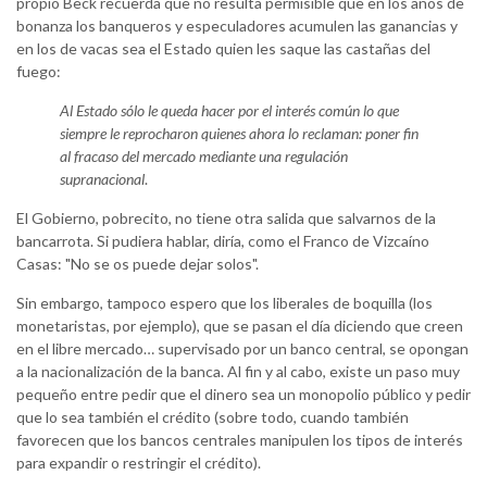
propio Beck recuerda que no resulta permisible que en los años de
bonanza los banqueros y especuladores acumulen las ganancias y
en los de vacas sea el Estado quien les saque las castañas del
fuego:
Al Estado sólo le queda hacer por el interés común lo que
siempre le reprocharon quienes ahora lo reclaman: poner fin
al fracaso del mercado mediante una regulación
supranacional
.
El Gobierno, pobrecito, no tiene otra salida que salvarnos de la
bancarrota. Si pudiera hablar, diría, como el Franco de Vizcaíno
Casas: "No se os puede dejar solos".
Sin embargo, tampoco espero que los liberales de boquilla (los
monetaristas, por ejemplo), que se pasan el día diciendo que creen
en el libre mercado… supervisado por un banco central, se opongan
a la nacionalización de la banca. Al fin y al cabo, existe un paso muy
pequeño entre pedir que el dinero sea un monopolio público y pedir
que lo sea también el crédito (sobre todo, cuando también
favorecen que los bancos centrales manipulen los tipos de interés
para expandir o restringir el crédito).