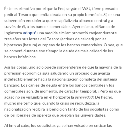
Éste es el motivo por el que la Fed, según el WSJ, tiene pensado
pedir al Tesoro que emita deuda en su propio beneficio. Sí, es una
subvención encubierta que recapitalizaría al banco central y, a
través de él, a los bancos comerciales. Ayer mismo, el Banco de
adoptó
Inglaterra
una medida similar: prometió canjear durante
tres años sus letras del Tesoro (activos de calidad) por las
hipotecas (basura) europeas de los bancos comerciales. O sea, que
se comerá durante ese tiempo la deuda de mala calidad de los
bancos británicos.
Así las cosas, uno sólo puede sorprenderse de que la mayoría de la
profesión económica siga saludando un proceso que avanza
indefectiblemente hacia la nacionalización completa del sistema
bancario. Los canjes de deuda entre los bancos centrales y los
comerciales son, de momento, de carácter temporal. ¿Pero es que
acaso no se vislumbra en el horizonte la
perennidad
? De hecho,
mucho me temo que, cuando la crisis se recrudezca, la
nacionalización recibirá la bendición tanto de los socialistas como
de los liberales de opereta que pueblan las universidades.
Al fin y al cabo, los socialistas ya se han volcado en criticar las