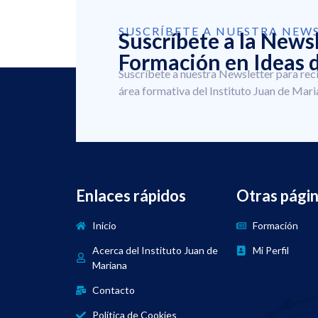
SUSCRÍBETE A NUESTRA NEW
Suscríbete a la News
Formación en Ideas d
Suscríbete a nuestra Newsletter para rec
área formativa del Instituto Juan de Mari
Enlaces rápidos
Otras pági
Inicio
Formación
Acerca del Instituto Juan de
Mi Perfil
Mariana
Contacto
Política de Cookies