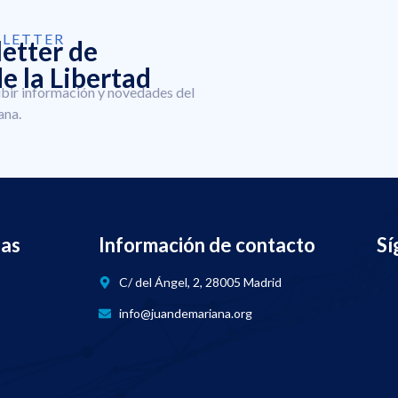
SLETTER
letter de
e la Libertad
ibir información y novedades del
ana.
nas
Información de contacto
Sí
C/ del Ángel, 2, 28005 Madrid
info@juandemariana.org