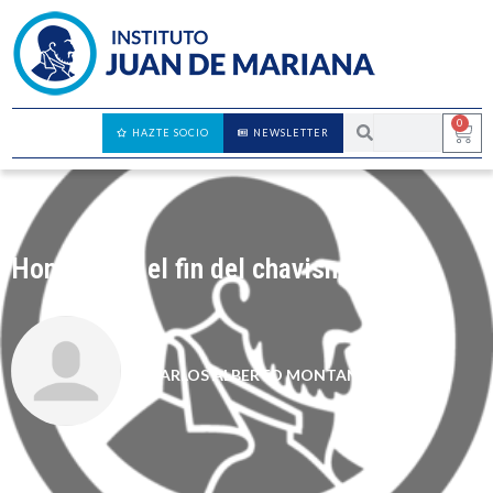
0
HAZTE SOCIO
NEWSLETTER
Honduras o el fin del chavismo
CARLOS ALBERTO MONTANER