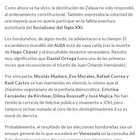
Como ahora se ha visto, la destitución de Zelaya no sólo respondió
al ordenamiento constitucional. También expresaba la voluntad de
una mayoría que no quería participar en la fallida aventura
autoritaria del
Socialismo del Siglo XXI.
Los hondureños, de algún modo, se adelantaron a su tiempo. El
escandaloso mundillo del
ALBA
está de capa caída tras la muerte
de
Hugo Chávez
y el inocultable desastre venezolano. Resultó
muy significativo que
Daniel Ortega
fuera una de las primeras
voces que reconocieron el triunfo de Juan Orlando Hernández.
Por otra parte,
Nicolás Maduro, Evo Morales, Rafael Correa y
Raúl Castro
se han mantenido en silencio, lo mismo que el
chavismo vegetariano de la periferia democrática:
Cristina
Fernández de Kirchner, Dilma Rousseff y José Mujica
. No han
tenido la cortesía de felicitar pública y vivamente a JOH, pero
tampoco se han sumado al coro de los deslegitimadores. Eso es
moral de derrota.
Probablemente, el resultado de las elecciones hondureñas sea un
ensayo general de lo que sucederá en
Venezuela
en la consulta del
8 de diciembre próximo. No son comicios presidenciales, sino