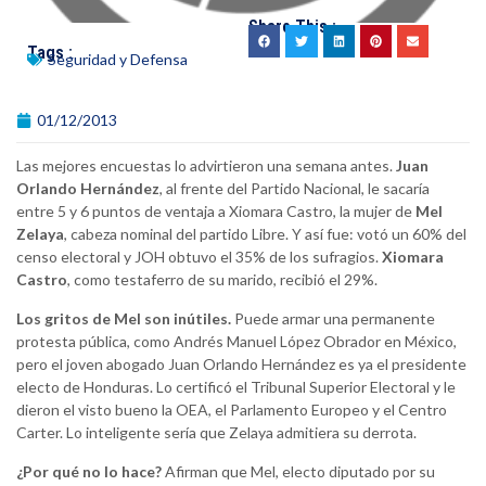
Share This :
Tags :
Seguridad y Defensa
01/12/2013
Las mejores encuestas lo advirtieron una semana antes.
Juan
Orlando Hernández
, al frente del Partido Nacional, le sacaría
entre 5 y 6 puntos de ventaja a Xiomara Castro, la mujer de
Mel
Zelaya
, cabeza nominal del partido Libre. Y así fue: votó un 60% del
censo electoral y JOH obtuvo el 35% de los sufragios.
Xiomara
Castro
, como testaferro de su marido, recibió el 29%.
Los gritos de Mel son inútiles.
Puede armar una permanente
protesta pública, como Andrés Manuel López Obrador en México,
pero el joven abogado Juan Orlando Hernández es ya el presidente
electo de Honduras. Lo certificó el Tribunal Superior Electoral y le
dieron el visto bueno la OEA, el Parlamento Europeo y el Centro
Carter. Lo inteligente sería que Zelaya admitiera su derrota.
¿Por qué no lo hace?
Afirman que Mel, electo diputado por su