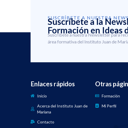
SUSCRÍBETE A NUESTRA NEW
Suscríbete a la News
Formación en Ideas d
Suscríbete a nuestra Newsletter para rec
área formativa del Instituto Juan de Mari
Enlaces rápidos
Otras pági
Inicio
Formación
Acerca del Instituto Juan de
Mi Perfil
Mariana
Contacto