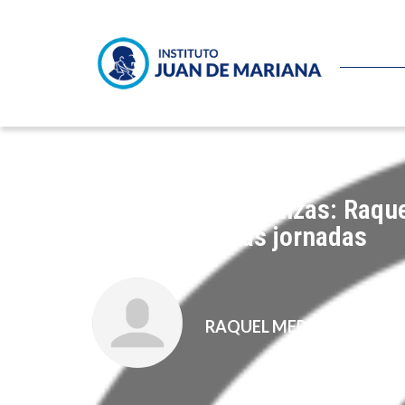
I Jornada de Finanzas: Raque
porqué de estas jornadas
RAQUEL MERINO JARA