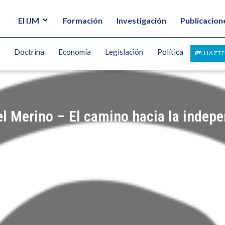
El IJM
Formación
Investigación
Publicacion
Doctrina
Economía
Legislación
Política
HAZTE
l Merino – El camino hacia la indepe