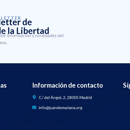
SLETTER
letter de
e la Libertad
ibir información y novedades del
ana.
nas
Información de contacto
Sí
C/ del Ángel, 2, 28005 Madrid
info@juandemariana.org