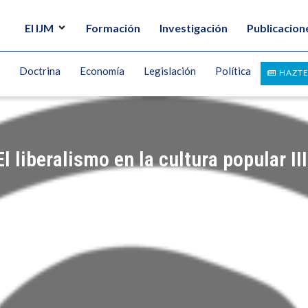
El IJM
Formación
Investigación
Publicacion
Doctrina
Economía
Legislación
Política
HAZTE
 liberalismo en la cultura popular III
UEZ