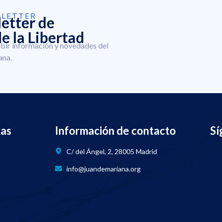
SLETTER
letter de
e la Libertad
ibir información y novedades del
ana.
nas
Información de contacto
Sí
C/ del Ángel, 2, 28005 Madrid
info@juandemariana.org