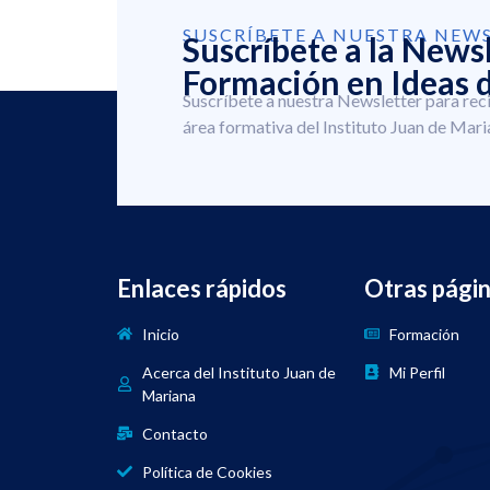
SUSCRÍBETE A NUESTRA NEW
Suscríbete a la News
Formación en Ideas d
Suscríbete a nuestra Newsletter para rec
área formativa del Instituto Juan de Mari
Enlaces rápidos
Otras pági
Inicio
Formación
Acerca del Instituto Juan de
Mi Perfil
Mariana
Contacto
Política de Cookies