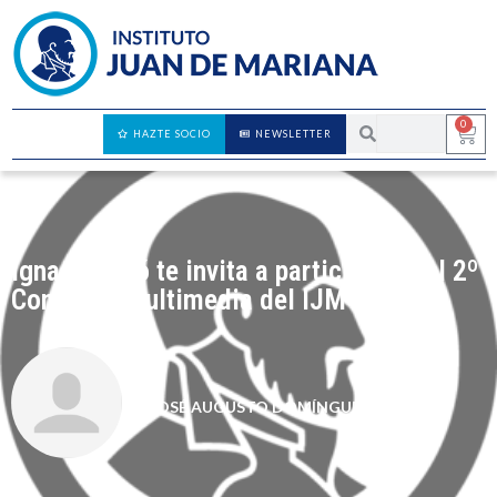
0
HAZTE SOCIO
NEWSLETTER
Ignasi Boltó te invita a participar en el 2º
Concurso multimedia del IJM
JOSÉ AUGUSTO DOMÍNGUEZ