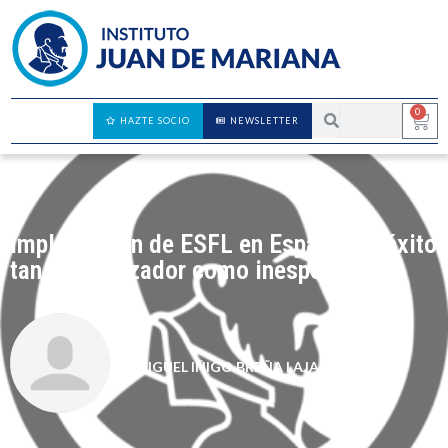
0
HAZTE SOCIO
NEWSLETTER
Implantación de ESFL en España: un éxito
tan esperanzador como inesperado
MIGUEL IÑIGO BREÑA LAJAS