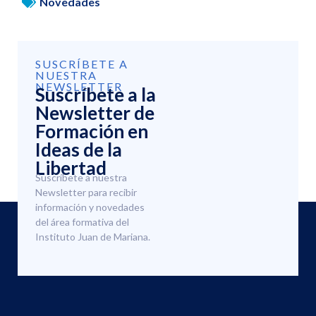
Novedades
SUSCRÍBETE A
NUESTRA
NEWSLETTER
Suscríbete a la
Newsletter de
Formación en
Ideas de la
Libertad
Suscríbete a nuestra
Newsletter para recibir
información y novedades
del área formativa del
Instituto Juan de Mariana.