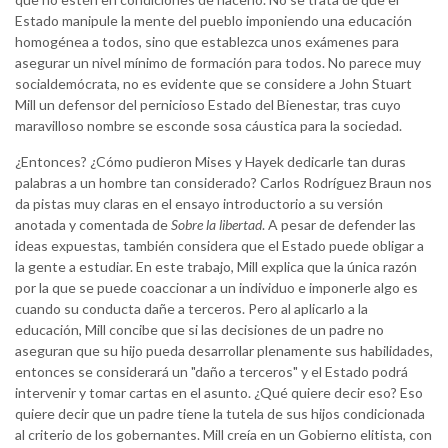
Estado manipule la mente del pueblo imponiendo una educación
homogénea a todos, sino que establezca unos exámenes para
asegurar un nivel mínimo de formación para todos. No parece muy
socialdemócrata, no es evidente que se considere a John Stuart
Mill un defensor del pernicioso Estado del Bienestar, tras cuyo
maravilloso nombre se esconde sosa cáustica para la sociedad.
¿Entonces? ¿Cómo pudieron Mises y Hayek dedicarle tan duras
palabras a un hombre tan considerado? Carlos Rodríguez Braun nos
da pistas muy claras en el ensayo introductorio a su versión
anotada y comentada de
Sobre la libertad
. A pesar de defender las
ideas expuestas, también considera que el Estado puede obligar a
la gente a estudiar. En este trabajo, Mill explica que la única razón
por la que se puede coaccionar a un individuo e imponerle algo es
cuando su conducta dañe a terceros. Pero al aplicarlo a la
educación, Mill concibe que si las decisiones de un padre no
aseguran que su hijo pueda desarrollar plenamente sus habilidades,
entonces se considerará un "daño a terceros" y el Estado podrá
intervenir y tomar cartas en el asunto. ¿Qué quiere decir eso? Eso
quiere decir que un padre tiene la tutela de sus hijos condicionada
al criterio de los gobernantes. Mill creía en un Gobierno elitista, con