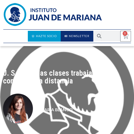
0
HAZTE SOCIO
NEWSLETTER
J. S. Mill y las clases trabajadoras:
contigo en la distancia
MARÍA BLANCO