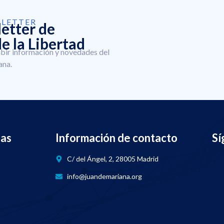
SLETTER
letter de
e la Libertad
ibir información y novedades del
ana.
nas
Información de contacto
Sí
C/ del Ángel, 2, 28005 Madrid
info@juandemariana.org