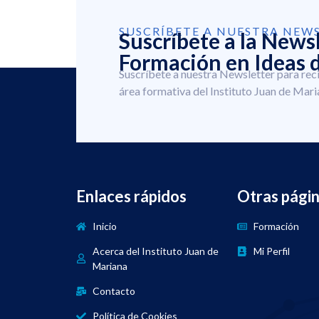
SUSCRÍBETE A NUESTRA NEW
Suscríbete a la News
Formación en Ideas d
Suscríbete a nuestra Newsletter para rec
área formativa del Instituto Juan de Mari
Enlaces rápidos
Otras pági
Inicio
Formación
Acerca del Instituto Juan de
Mi Perfil
Mariana
Contacto
Política de Cookies