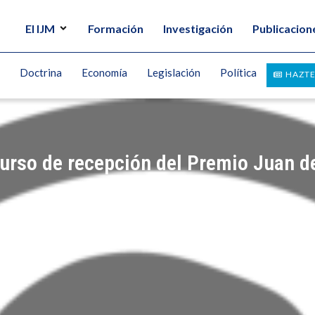
El IJM
Formación
Investigación
Publicacion
Doctrina
Economía
Legislación
Política
HAZTE
urso de recepción del Premio Juan d
UEZ