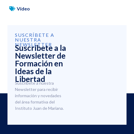
Vídeo
SUSCRÍBETE A
NUESTRA
NEWSLETTER
Suscríbete a la
Newsletter de
Formación en
Ideas de la
Libertad
Suscríbete a nuestra
Newsletter para recibir
información y novedades
del área formativa del
Instituto Juan de Mariana.