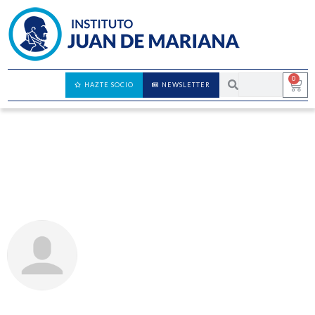
0
HAZTE SOCIO
NEWSLETTER
José Antonio Rubio – Amenazas
digitales, economía y geopolítica
JOSÉ AUGUSTO DOMÍNGUEZ