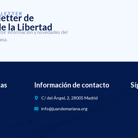
SLETTER
letter de
e la Libertad
ibir información y novedades del
ana.
nas
Información de contacto
Sí
C/ del Ángel, 2, 28005 Madrid
info@juandemariana.org