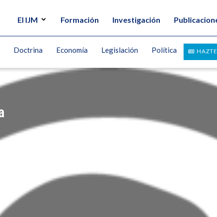
El IJM
Formación
Investigación
Publicacion
Doctrina
Economía
Legislación
Política
HAZTE
a