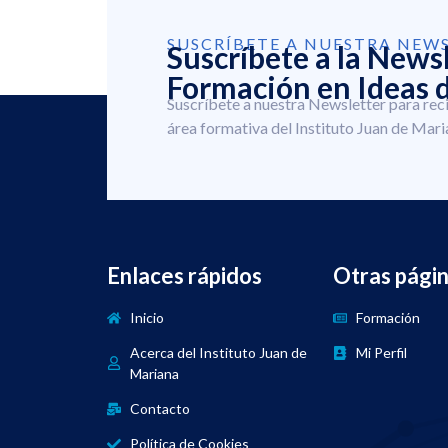
SUSCRÍBETE A NUESTRA NEW
Suscríbete a la News
Formación en Ideas d
Suscríbete a nuestra Newsletter para rec
área formativa del Instituto Juan de Mari
Enlaces rápidos
Otras pági
Inicio
Formación
Acerca del Instituto Juan de
Mi Perfil
Mariana
Contacto
Política de Cookies