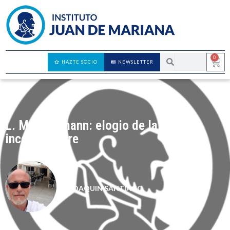
0
HAZTE SOCIO
NEWSLETTER
L. M. Lachmann: elogio de la
incertidumbre
JOAQUIN SANTIAGO