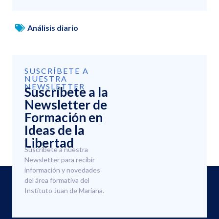
Análisis diario
SUSCRÍBETE A
NUESTRA
NEWSLETTER
Suscríbete a la
Newsletter de
Formación en
Ideas de la
Libertad
Suscríbete a nuestra
Newsletter para recibir
información y novedades
del área formativa del
Instituto Juan de Mariana.