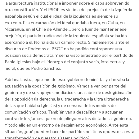
la arquitectura institucional e imponer sobre el caos sobrevenido
otra constitución. Y el PSOE es víctima del prejuicio de la izquierda
española según el cual el ideal de la izquierda es siempre su
extremo. Esa encarnación del ideal quedaba fuera, en Cuba, en
Nicaragua, en el Chile de Allende… pero a fuer de mantener ese
prejuicio, el partido tradicional de la izquierda española se ha ido
acercando a él. No ha sido un camino recto. Simplemente, ante el
discurso de Podemos el PSOE no ha podido contraponer una
posición socialdemócrata. Y se ha visto arrastrado por el partido de
Pablo Iglesias bajo el liderazgo del conjunto vacío, intelectual y
moral, que es Pedro Sánchez.
Adriana Lastra, epítome de este gobierno feminista, ya lanzaba la
acusación a la oposición de golpismo. Vamos a ver, por parte del
gobierno y de sus apoyos mediáticos, una labor de deslegitimación
de la oposición (la derecha, la ultraderecha y la ultra ultraderecha
de las que hablaba Iglesias) y de censura de los medios de
comunicación críticos. También van a descalificar y a actuar en
contra de los jueces que no de plieguen a los dictados al gobierno.
Y todo ello en un entorno de decaimiento económico. Ante esta
situación, ¿qué pueden hacer los partidos políticos opuestos a esta
transformación de nuestro sistema político?