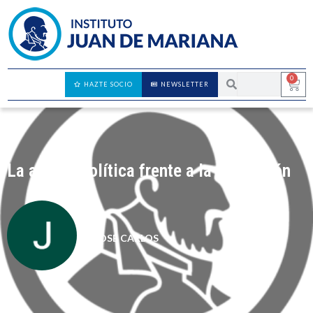
0
HAZTE SOCIO
NEWSLETTER
La acción política frente a la revolución
JOSÉ CARLOS