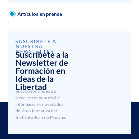
Artículos en prensa
SUSCRÍBETE A
NUESTRA
NEWSLETTER
Suscríbete a la
Newsletter de
Formación en
Ideas de la
Libertad
Suscríbete a nuestra
Newsletter para recibir
información y novedades
del área formativa del
Instituto Juan de Mariana.