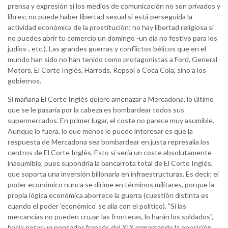
prensa y expresión si los medios de comunicación no son privados y
libres; no puede haber libertad sexual si está perseguida la
actividad económica de la prostitución; no hay libertad religiosa si
no puedes abrir tu comercio un domingo -un día no festivo para los
judíos-, etc.). Las grandes guerras y conflictos bélicos que en el
mundo han sido no han tenido como protagonistas a Ford, General
Motors, El Corte Inglés, Harrods, Repsol o Coca Cola, sino a los
gobiernos.
Si mañana El Corte Inglés quiere amenazar a Mercadona, lo último
que se le pasaría por la cabeza es bombardear todos sus
supermercados. En primer lugar, el coste no parece muy asumible.
Aunque lo fuera, lo que menos le puede interesar es que la
respuesta de Mercadona sea bombardear en justa represalia los
centros de El Corte Inglés. Esto sí sería un coste absolutamente
inasumible, pues supondría la bancarrota total de El Corte Inglés,
que soporta una inversión billonaria en infraestructuras. Es decir, el
poder económico nunca se dirime en términos militares, porque la
propia lógica económica aborrece la guerra (cuestión distinta es
cuando el poder ‘económico’ se alía con el político). "Si las
mercancías no pueden cruzar las fronteras, lo harán los soldados",
hacía notar un pensador francés del XIX remarcando la oposición