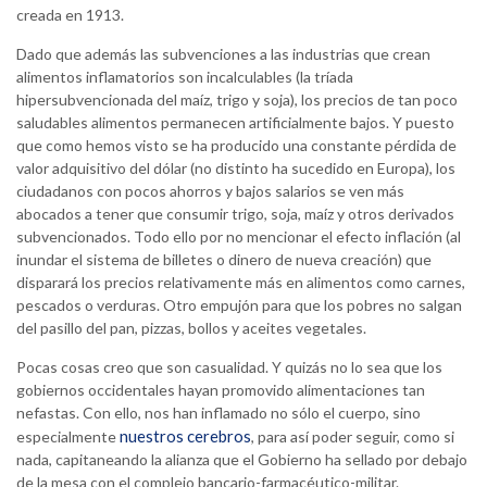
creada en 1913.
Dado que además las subvenciones a las industrias que crean
alimentos inflamatorios son incalculables (la tríada
hipersubvencionada del maíz, trigo y soja), los precios de tan poco
saludables alimentos permanecen artificialmente bajos. Y puesto
que como hemos visto se ha producido una constante pérdida de
valor adquisitivo del dólar (no distinto ha sucedido en Europa), los
ciudadanos con pocos ahorros y bajos salarios se ven más
abocados a tener que consumir trigo, soja, maíz y otros derivados
subvencionados. Todo ello por no mencionar el efecto inflación (al
inundar el sistema de billetes o dinero de nueva creación) que
disparará los precios relativamente más en alimentos como carnes,
pescados o verduras. Otro empujón para que los pobres no salgan
del pasillo del pan, pizzas, bollos y aceites vegetales.
Pocas cosas creo que son casualidad. Y quizás no lo sea que los
gobiernos occidentales hayan promovido alimentaciones tan
nefastas. Con ello, nos han inflamado no sólo el cuerpo, sino
nuestros cerebros
especialmente
, para así poder seguir, como si
nada, capitaneando la alianza que el Gobierno ha sellado por debajo
de la mesa con el complejo bancario-farmacéutico-militar.