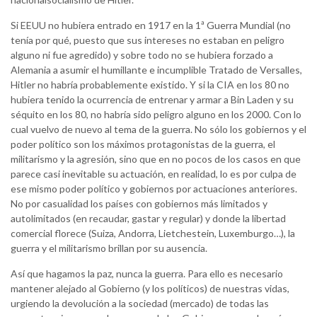
Si EEUU no hubiera entrado en 1917 en la 1ª Guerra Mundial (no
tenía por qué, puesto que sus intereses no estaban en peligro
alguno ni fue agredido) y sobre todo no se hubiera forzado a
Alemania a asumir el humillante e incumplible Tratado de Versalles,
Hitler no habría probablemente existido. Y si la CIA en los 80 no
hubiera tenido la ocurrencia de entrenar y armar a Bin Laden y su
séquito en los 80, no habría sido peligro alguno en los 2000. Con lo
cual vuelvo de nuevo al tema de la guerra. No sólo los gobiernos y el
poder político son los máximos protagonistas de la guerra, el
militarismo y la agresión, sino que en no pocos de los casos en que
parece casi inevitable su actuación, en realidad, lo es por culpa de
ese mismo poder político y gobiernos por actuaciones anteriores.
No por casualidad los países con gobiernos más limitados y
autolimitados (en recaudar, gastar y regular) y donde la libertad
comercial florece (Suiza, Andorra, Lietchestein, Luxemburgo…), la
guerra y el militarismo brillan por su ausencia.
Así que hagamos la paz, nunca la guerra. Para ello es necesario
mantener alejado al Gobierno (y los políticos) de nuestras vidas,
urgiendo la devolución a la sociedad (mercado) de todas las