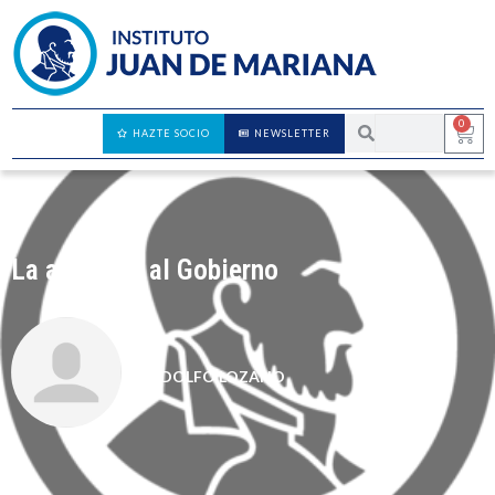
0
HAZTE SOCIO
NEWSLETTER
La adicción al Gobierno
ADOLFO LOZANO