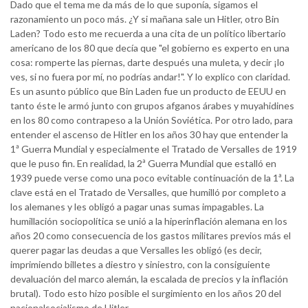
Dado que el tema me da más de lo que suponía, sigamos el
razonamiento un poco más. ¿Y si mañana sale un Hitler, otro Bin
Laden? Todo esto me recuerda a una cita de un político libertario
americano de los 80 que decía que "el gobierno es experto en una
cosa: romperte las piernas, darte después una muleta, y decir ¡lo
ves, si no fuera por mí, no podrías andar!". Y lo explico con claridad.
Es un asunto público que Bin Laden fue un producto de EEUU en
tanto éste le armó junto con grupos afganos árabes y muyahidines
en los 80 como contrapeso a la Unión Soviética. Por otro lado, para
entender el ascenso de Hitler en los años 30 hay que entender la
1ª Guerra Mundial y especialmente el Tratado de Versalles de 1919
que le puso fin. En realidad, la 2ª Guerra Mundial que estalló en
1939 puede verse como una poco evitable continuación de la 1ª. La
clave está en el Tratado de Versalles, que humilló por completo a
los alemanes y les obligó a pagar unas sumas impagables. La
humillación sociopolítica se unió a la hiperinflación alemana en los
años 20 como consecuencia de los gastos militares previos más el
querer pagar las deudas a que Versalles les obligó (es decir,
imprimiendo billetes a diestro y siniestro, con la consiguiente
devaluación del marco alemán, la escalada de precios y la inflación
brutal). Todo esto hizo posible el surgimiento en los años 20 del
nacionalsocialismo de Hitler.