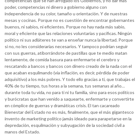
competencias que se han arrogado los Gobiernos, y no dar más
poder, competencias ni dinero a gobierno alguno con
independencia de su color, tamaño u orientación. Y de nuestras
mesas y cocinas. Porque no es cuestión de encontrar gobernantes
buenos, ni sabios, ni eficientes. Porque no hay nada más sabio,
moral y eficiente que las relaciones voluntarias y pacíficas. Ningún
político ni sus adláteres te van a enseñar nunca la libertad. Porque
si no, no les considerarías necesarios. Y tampoco podrían seguir
con sus guerras, atiborrándote de pastillas que te medio matan
lentamente, de comida basura para enfermarte el cerebro y
rescatando a bancos y bancos con dinero creado de la nada con el
que acaban esquilmando (vía inflación, es decir, pérdida de poder
adquisitivo) a los más pobres. Y todo ello gracias a ti, que trabajas el
40% de tu tiempo, tus horas a la semana, tus semanas al año…
durante toda tu vida, no para ti ni tu familia, sino para esos políticos
y burócratas que han venido a saquearte, enfermarte y convertirte
en cómplice de guerras y dramáticas crisis. El tan cacareado
Bienestar del Estado no es más, finalmente, que el más gigantesco
invento de marketing político jamás ideado para parapetarse en la
depredación, esquilmación y subyugación de la sociedad civil a
manos del Estado.