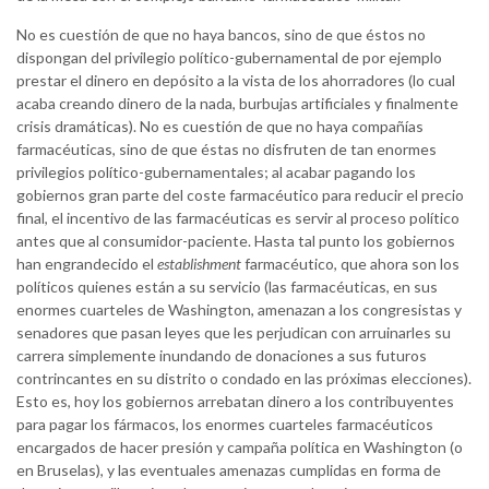
No es cuestión de que no haya bancos, sino de que éstos no
dispongan del privilegio político-gubernamental de por ejemplo
prestar el dinero en depósito a la vista de los ahorradores (lo cual
acaba creando dinero de la nada, burbujas artificiales y finalmente
crisis dramáticas). No es cuestión de que no haya compañías
farmacéuticas, sino de que éstas no disfruten de tan enormes
privilegios político-gubernamentales; al acabar pagando los
gobiernos gran parte del coste farmacéutico para reducir el precio
final, el incentivo de las farmacéuticas es servir al proceso político
antes que al consumidor-paciente. Hasta tal punto los gobiernos
han engrandecido el
establishment
farmacéutico, que ahora son los
políticos quienes están a su servicio (las farmacéuticas, en sus
enormes cuarteles de Washington, amenazan a los congresistas y
senadores que pasan leyes que les perjudican con arruinarles su
carrera simplemente inundando de donaciones a sus futuros
contrincantes en su distrito o condado en las próximas elecciones).
Esto es, hoy los gobiernos arrebatan dinero a los contribuyentes
para pagar los fármacos, los enormes cuarteles farmacéuticos
encargados de hacer presión y campaña política en Washington (o
en Bruselas), y las eventuales amenazas cumplidas en forma de