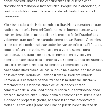
donaciones millonarias a los contrincantes de quienes osen
cuestionar el monopolio farmacéutico. Porque, no lo olvidemos, lo
contrario a la libre competencia no es la solidaridad, no, sino el
monopolio.
Y lo mismo cabría decir del complejo militar. No es cuestión de que
nadie nos proteja. Pero ¿el Gobierno es un buen protector y, es
más, es deseable un monopolio de la protección (el Estado)? Los
gobiernos, que imprimen a antojo dinero en sus Bancos Centrales,
creen con ello poder sufragar todos los gastos militares. El Estado,
como decía un pensador, muestra en la guerra su más pura
naturaleza, reluctante de poder, en número, en orgullo y en
dominación absoluta de la economía y la sociedad. En la antigüedad,
solía diferenciarse entre las sociedades comerciantes y las
sociedades guerreras. Clásicos, aunque no exactos, son los casos
de la comercial República Romana frente al guerrero Imperio
Romano, o la comercial Atenas frente a la militarista Esparta. O
rememoremos la gloriosa época de las ciudades-estado
comerciales de la Baja Edad Media europea que terminó haciendo
brotar el Renacimiento. Donde prima el comercio libre, prima la paz.
Y donde se prepara la guerra, se acaba la libertad económica y
todas sus corolarias (todas son una: no puede haber libertad de