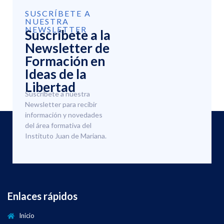
SUSCRÍBETE A
NUESTRA
NEWSLETTER
Suscríbete a la
Newsletter de
Formación en
Ideas de la
Libertad
Suscríbete a nuestra
Newsletter para recibir
información y novedades
del área formativa del
Instituto Juan de Mariana.
Enlaces rápidos
Inicio