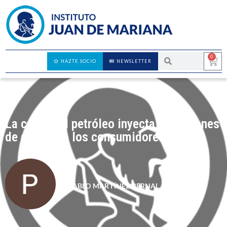
0
HAZTE SOCIO
NEWSLETTER
La caída del petróleo inyecta 1,3 billones
de dólares a los consumidores
PABLO MARTÍNEZ BERNAL