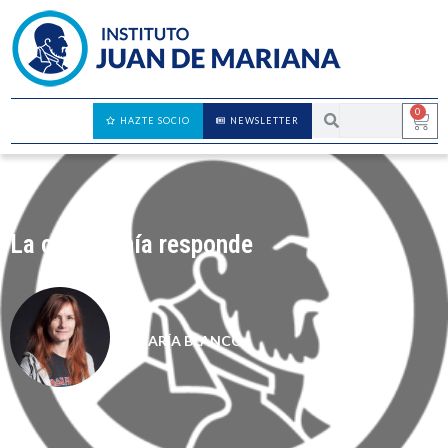
0
HAZTE SOCIO
NEWSLETTER
La ciudadanía responde
MARÍA BLANCO