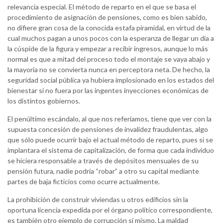
relevancia especial. El método de reparto en el que se basa el
procedimiento de asignación de pensiones, como es bien sabido,
no difiere gran cosa de la conocida estafa piramidal, en virtud de la
cual muchos pagan a unos pocos con la esperanza de llegar un día a
la cúspide de la figura y empezar a recibir ingresos, aunque lo más
normal es que a mitad del proceso todo el montaje se vaya abajo y
la mayoría no se convierta nunca en perceptora neta. De hecho, la
seguridad social pública ya hubiera implosionado en los estados del
bienestar si no fuera por las ingentes inyecciones económicas de
los distintos gobiernos.
El penúltimo escándalo, al que nos referíamos, tiene que ver con la
supuesta concesión de pensiones de invalidez fraudulentas, algo
que sólo puede ocurrir bajo el actual método de reparto, pues si se
implantara el sistema de capitalización, de forma que cada individuo
se hiciera responsable a través de depósitos mensuales de su
pensión futura, nadie podría “robar” a otro su capital mediante
partes de baja ficticios como ocurre actualmente.
La prohibición de construir viviendas u otros edificios sin la
oportuna licencia expedida por el órgano político correspondiente,
es también otro ejemplo de corrupción sí mismo. La maldad