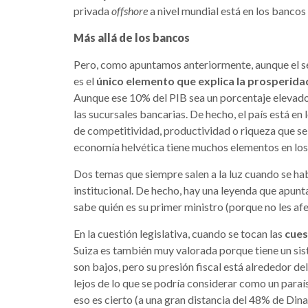
privada
offshore
a nivel mundial está en los bancos
Más allá de los bancos
Pero, como apuntamos anteriormente, aunque el se
es el
único elemento que explica la prosperida
Aunque ese 10% del PIB sea un porcentaje elevado
las sucursales bancarias. De hecho, el país está e
de competitividad, productividad o riqueza que se
economía helvética tiene muchos elementos en los 
Dos temas que siempre salen a la luz cuando se hab
institucional. De hecho, hay una leyenda que apunta
sabe quién es su primer ministro (porque no les a
En la cuestión legislativa, cuando se tocan las
cues
Suiza es también muy valorada porque tiene un sist
son bajos, pero su presión fiscal está alrededor d
lejos de lo que se podría considerar como un paraís
eso es cierto (a una gran distancia del 48% de Din