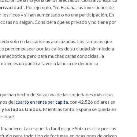
privacidad
". Por ejemplo, "en España, las inversiones de
 los ricos y si han aumentado o no una participación. En
 cosas no salgan. Considera que es privado y no tiene por
queda sólo en las cámaras acorazadas. Los famosos que
ico pueden pasear por las calles de su ciudad sin miedo a
n anecdótica, pero para muchas caras conocidas, la
ambién es un punto a favor a la hora de decidir su
 que han hecho de Suiza una de las sociedades más ricas
amos del
, con 42.526 dólares en
cuarto en renta per cápita
 y Estados Unidos
. Mientras tanto, España se queda en
peridad?
 financiero. La respuesta fácil es que Suiza es rica por sus
efugio para todo tipo de fortunas, en ocasiones de origen