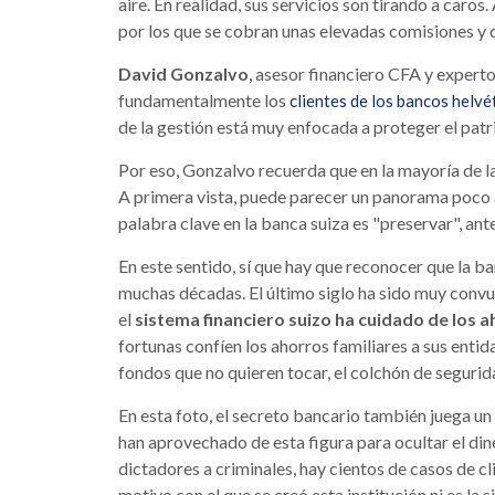
aire. En realidad, sus servicios son tirando a caro
por los que se cobran unas elevadas comisiones y 
David Gonzalvo
, asesor financiero CFA y experto
fundamentalmente los
clientes de los bancos helvé
de la gestión está muy enfocada a proteger el patr
Por eso, Gonzalvo recuerda que en la mayoría de la
A primera vista, puede parecer un panorama poco a
palabra clave en la banca suiza es "preservar", ant
En este sentido, sí que hay que reconocer que la ba
muchas décadas. El último siglo ha sido muy convu
el
sistema financiero suizo ha cuidado de los 
fortunas confíen los ahorros familiares a sus entid
fondos que no quieren tocar, el colchón de seguri
En esta foto, el secreto bancario también juega un
han aprovechado de esta figura para ocultar el di
dictadores a criminales, hay cientos de casos de c
motivo con el que se creó esta institución ni es la