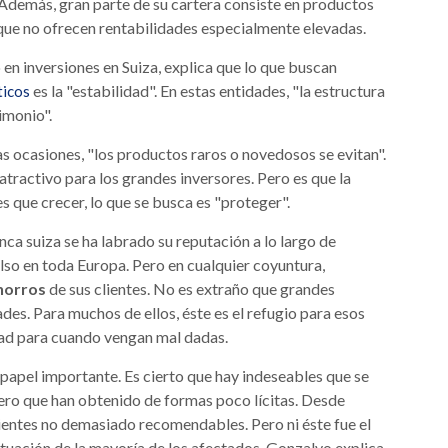
s. Además, gran parte de su cartera consiste en productos
que no ofrecen rentabilidades especialmente elevadas.
 en inversiones en Suiza, explica que lo que buscan
es la "estabilidad". En estas entidades, "la estructura
ticos
imonio".
s ocasiones, "los productos raros o novedosos se evitan".
tractivo para los grandes inversores. Pero es que la
es que crecer, lo que se busca es "proteger".
nca suiza se ha labrado su reputación a lo largo de
lso en toda Europa. Pero en cualquier coyuntura,
ahorros
de sus clientes. No es extraño que grandes
ades. Para muchos de ellos, éste es el refugio para esos
dad para cuando vengan mal dadas.
 papel importante. Es cierto que hay indeseables que se
nero que han obtenido de formas poco lícitas. Desde
lientes no demasiado recomendables. Pero ni éste fue el
 situación de la mayoría de los afectados. Gonzalvo explica