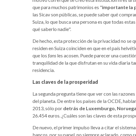
que para muchos patrimonios es "
importante la 
las Sicav son públicas, se puede saber qué compran
Suiza, lo que busca una persona es que todas estas
qué saberlo nadie".
De hecho, esta protección de la privacidad no se 
residen en Suiza coinciden en que en el país helvét
que los
fans
les acosen. Puede parecer una cuestió
tranquilidad de la que disfrutan en su vida diaria t
residencia.
Las claves de la prosperidad
La segunda pregunta tiene que ver con las razones
del planeta. De entre los países de la OCDE, habl
2013, sólo por
detrás de Luxemburgo, Noruega
26.454 euros. ¿Cuáles son las claves de esta pros
De nuevo, el primer impulso lleva a citar el sistema
bancos, por su papel, no siempre aclarado, como r