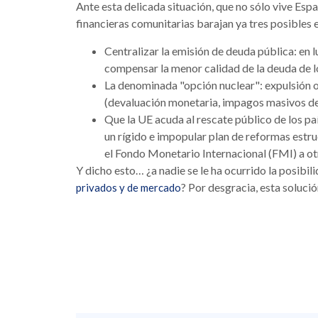
Ante esta delicada situación, que no sólo vive Españ
financieras comunitarias barajan ya tres posibles 
Centralizar la emisión de deuda pública: en 
compensar la menor calidad de la deuda de l
La denominada "opción nuclear": expulsión o 
(devaluación monetaria, impagos masivos de 
Que la UE acuda al rescate público de los p
un rígido e impopular plan de reformas estruc
el Fondo Monetario Internacional (FMI) a ot
Y dicho esto… ¿a nadie se le ha ocurrido la posibil
? Por desgracia, esta solució
privados y de mercado