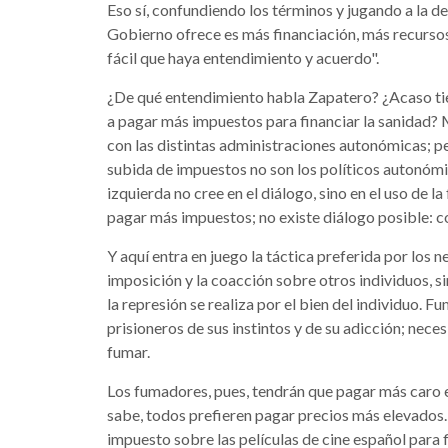
Eso sí, confundiendo los términos y jugando a la d
Gobierno ofrece es más financiación, más recursos
fácil que haya entendimiento y acuerdo".
¿De qué entendimiento habla Zapatero? ¿Acaso ti
a pagar más impuestos para financiar la sanidad? 
con las distintas administraciones autonómicas; p
subida de impuestos no son los políticos autonómi
izquierda no cree en el diálogo, sino en el uso de l
pagar más impuestos; no existe diálogo posible: c
Y aquí entra en juego la táctica preferida por los 
imposición y la coacción sobre otros individuos, s
la represión se realiza por el bien del individuo.
prisioneros de sus instintos y de su adicción; nec
fumar.
Los fumadores, pues, tendrán que pagar más caro 
sabe, todos prefieren pagar precios más elevados.
impuesto sobre las películas de cine español para fi