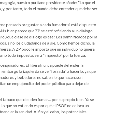
emagogia, nuestro puritano presidente añade: "Lo que el
, y, por tanto, todo el mundo debe entender que debe ser
ene pensado preguntar a cada fumador si está dispuesto
Más bien parece que ZP se esté refiriendo a un diálogo
ero ¿qué clase de diálogo es ése? Los damnificados por la
cos, sino los ciudadanos de a pie. Como hemos dicho, la
a fuerza. A ZP poco le importa que un individuo no quiera
omo todo impuesto, será "impuesto" por la fuerza.
neoinquisidores. El liberal nunca puede defender la
in embargo la izquierda se ve "forzada" a hacerlo, ya que
 Fumadores y bebedores no saben lo que hacen, son
esitan un empujoncito del poder público para dejar de
el tabaco que deciden fumar… por su propio bien. Ya se
 Lo que no entiendo es por qué el PSOE no coloca un
nanciar la sanidad. Al fin y al cabo, los potenciales