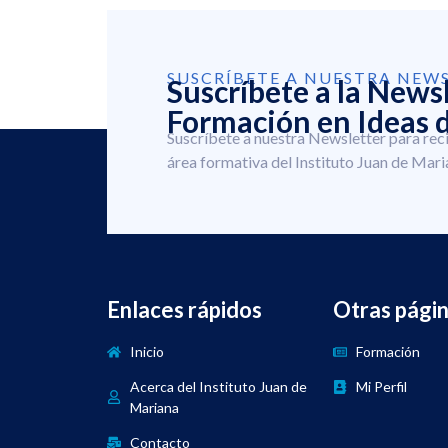
SUSCRÍBETE A NUESTRA NEW
Suscríbete a la News
Formación en Ideas d
Suscríbete a nuestra Newsletter para rec
área formativa del Instituto Juan de Mari
Enlaces rápidos
Otras pági
Inicio
Formación
Acerca del Instituto Juan de
Mi Perfil
Mariana
Contacto