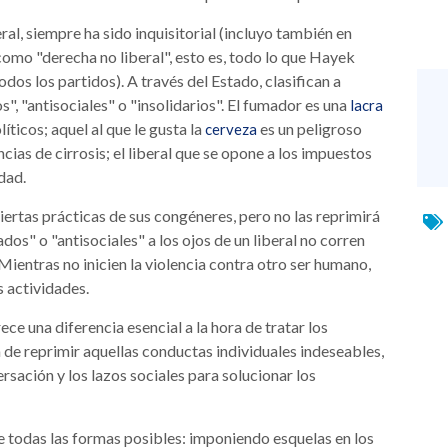
eral, siempre ha sido inquisitorial (incluyo también en
como "derecha no liberal", esto es, todo lo que Hayek
odos los partidos). A través del Estado, clasifican a
", "antisociales" o "insolidarios". El fumador es una
lacra
íticos; aquel al que le gusta la
es un peligroso
cerveza
cias de cirrosis; el liberal que se opone a los impuestos
dad.
ciertas prácticas de sus congéneres, pero no las reprimirá
dos" o "antisociales" a los ojos de un liberal no corren
ientras no inicien la violencia contra otro ser humano,
s actividades.
ece una diferencia esencial a la hora de tratar los
 de reprimir aquellas conductas individuales indeseables,
versación y los lazos sociales para solucionar los
e todas las formas posibles: imponiendo esquelas en los