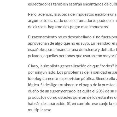
espectadores también estarán encantados de cubr
Pero, además, la subida de impuestos encubre una cr
argumento es: dado que los fumadores padecen m
de cirrosis, hagámosles pagar más impuestos.
El razonamiento no es descabellado si no fuera p
aprovechan de algo que no es suyo. En realidad, el
españoles para financiar una deficiente y deficitar
privado, aquellas personas que usaran con mayor f
Claro, la simplista generalización de que "todos"
por ningún lado. Los problemas de la sanidad españ
ideológicamente su provisión pública. Siendo ello 
lógica. Si desligo totalmente el pago de la prestac
dueño de un supermercado les quita el 20% de su re
productos como ustedes quieran de los estantes d
habrán desaparecido. Si, en cambio, ese canje la re
multiplicarse.