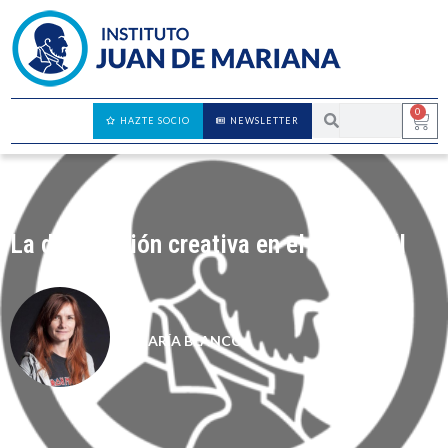
0
HAZTE SOCIO
NEWSLETTER
La destrucción creativa en el siglo XXI
MARÍA BLANCO