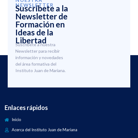
NEWSLETTER
Suscríbete a la
Newsletter de
Formación en
Ideas de la
Libertad
Suscríbete a nuestra
Newsletter para recibir
información y novedades
del área formativa del
Instituto Juan de Mariana.
Enlaces rápidos
Inicio
Acerca del Instituto Juan de Mariana