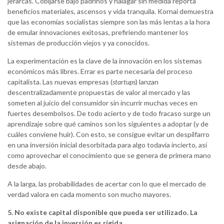
jerarcas. Cobijarse bajo padrinos y halagar sin medida reporta
beneficios materiales, ascensos y vida tranquila. Kornai demuestra
que las economías socialistas siempre son las más lentas a la hora
de emular innovaciones exitosas, prefiriendo mantener los
sistemas de producción viejos y ya conocidos.
La experimentación es la clave de la innovación en los sistemas
económicos más libres. Errar es parte necesaria del proceso
capitalista. Las nuevas empresas (
startups
) lanzan
descentralizadamente propuestas de valor al mercado y las
someten al juicio del consumidor sin incurrir muchas veces en
fuertes desembolsos. De todo acierto y de todo fracaso surge un
aprendizaje sobre qué caminos son los siguientes a adoptar (y de
cuáles conviene huir). Con esto, se consigue evitar un despilfarro
en una inversión inicial desorbitada para algo todavía incierto, así
como aprovechar el conocimiento que se genera de primera mano
desde abajo.
A la larga, las probabilidades de acertar con lo que el mercado de
verdad valora en cada momento son mucho mayores.
5. No existe capital disponible que pueda ser utilizado. La
asignación de la inversión es rígida.