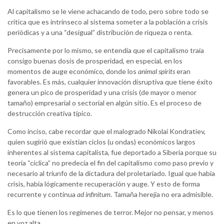
Al capitalismo se le viene achacando de todo, pero sobre todo se
critica que es intrínseco al sistema someter a la población a crisis
periódicas y a una “desigual” distribución de riqueza o renta.
Precisamente por lo mismo, se entendía que el capitalismo traía
consigo buenas dosis de prosperidad, en especial, en los
momentos de auge económico, donde los
animal spirits
eran
favorables. Es más, cualquier innovación disruptiva que tiene éxito
genera un pico de prosperidad y una crisis (de mayor o menor
tamaño) empresarial o sectorial en algún sitio. Es el proceso de
destrucción creativa típico.
Como inciso, cabe recordar que el malogrado Nikolai Kondratiev,
quien sugirió que existían ciclos (u ondas) económicos largos
inherentes al sistema capitalista, fue deportado a Siberia porque su
teoría “cíclica” no predecía el fin del capitalismo como paso previo y
necesario al triunfo de la dictadura del proletariado. Igual que había
crisis, había lógicamente recuperación y auge. Y esto de forma
recurrente y continua
ad infinitum
. Tamaña herejía no era admisible.
Es lo que tienen los regímenes de terror. Mejor no pensar, y menos
en voz alta.