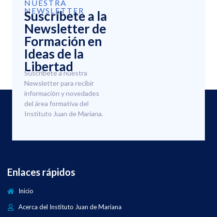
NUESTRA
NEWSLETTER
Suscríbete a la
Newsletter de
Formación en
Ideas de la
Libertad
Suscríbete a nuestra
Newsletter para recibir
información y novedades
del área formativa del
Instituto Juan de Mariana.
Enlaces rápidos
Inicio
Acerca del Instituto Juan de Mariana