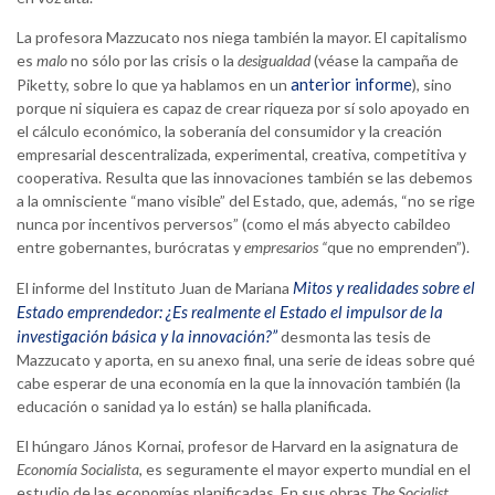
La profesora Mazzucato nos niega también la mayor. El capitalismo
es
malo
no sólo por las crisis o la
desigualdad
(véase la campaña de
anterior informe
Piketty, sobre lo que ya hablamos en un
), sino
porque ni siquiera es capaz de crear riqueza por sí solo apoyado en
el cálculo económico, la soberanía del consumidor y la creación
empresarial descentralizada, experimental, creativa, competitiva y
cooperativa. Resulta que las innovaciones también se las debemos
a la omnisciente “mano visible” del Estado, que, además, “no se rige
nunca por incentivos perversos” (como el más abyecto cabildeo
entre gobernantes, burócratas y
empresarios “
que no emprenden”).
Mitos y realidades sobre el
El informe del Instituto Juan de Mariana
Estado emprendedor: ¿Es realmente el Estado el impulsor de la
investigación básica y la innovación?”
desmonta las tesis de
Mazzucato y aporta, en su anexo final, una serie de ideas sobre qué
cabe esperar de una economía en la que la innovación también (la
educación o sanidad ya lo están) se halla planificada.
El húngaro János Kornai, profesor de Harvard en la asignatura de
Economía Socialista
, es seguramente el mayor experto mundial en el
estudio de las economías planificadas. En sus obras
The Socialist