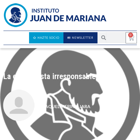
0
HAZTE SOCIO
NEWSLETTER
La economista irresponsable
RAQUEL MERINO JARA